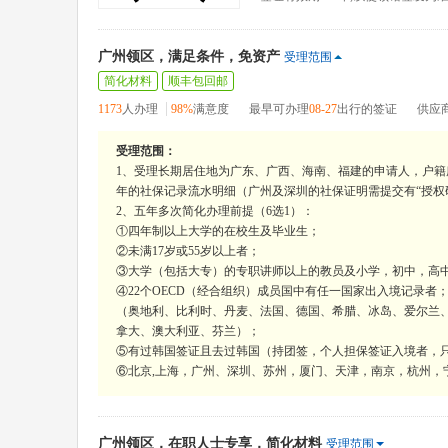
广州领区，满足条件，免资产
受理范围
简化材料
顺丰包回邮
1173
人办理
98%
满意度
最早可办理
08-27
出行的签证
供应
受理范围：
1、受理长期居住地为广东、广西、海南、福建的申请人，户籍
年的社保记录流水明细（广州及深圳的社保证明需提交有“授权
2、五年多次简化办理前提（6选1）：
①四年制以上大学的在校生及毕业生；
②未满17岁或55岁以上者；
③大学（包括大专）的专职讲师以上的教员及小学，初中，高
④22个OECD（经合组织）成员国中有任一国家出入境记录者
（奥地利、比利时、丹麦、法国、德国、希腊、冰岛、爱尔兰
拿大、澳大利亚、芬兰）；
⑤有过韩国签证且去过韩国（持团签，个人担保签证入境者，只承认
⑥北京,上海，广州、深圳、苏州，厦门、天津，南京，杭州，宁
广州领区，在职人士专享，简化材料
受理范围