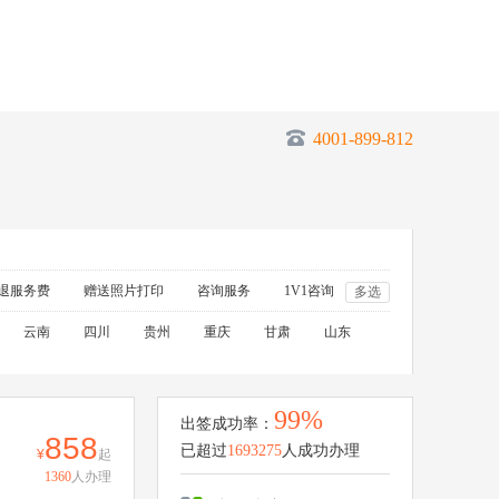
4001-899-812
退服务费
赠送照片打印
咨询服务
1V1咨询
多选
云南
四川
贵州
重庆
甘肃
山东
99%
出签成功率：
858
已超过
1693275
人成功办理
起
1360
人办理