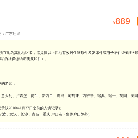
889
商：广东翔游
所在地为其他地区者，需提供以上四地有效居住证原件及复印件或电子居住证截图+
码”的社保缴纳证明复印件）。
中的老师；
；
、意大利、卢森堡、荷兰、新西兰、挪威、葡萄牙、西班牙、瑞典、瑞士、英国、美国
2016年1月27日之前的入境记录);
波，武汉，长沙，青岛，重庆 户口者（集体户口除外);