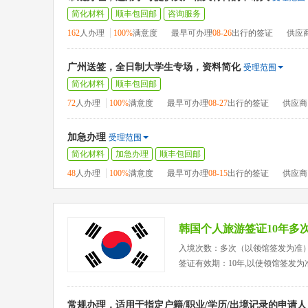
简化材料
顺丰包回邮
咨询服务
162
人办理
100%
满意度
最早可办理
08-26
出行的签证
供应
广州送签，全日制大学生专场，资料简化
受理范围
简化材料
顺丰包回邮
72
人办理
100%
满意度
最早可办理
08-27
出行的签证
供应商
加急办理
受理范围
简化材料
加急办理
顺丰包回邮
48
人办理
100%
满意度
最早可办理
08-15
出行的签证
供应商
韩国个人旅游签证10年多
入境次数：多次（以领馆签发为准
签证有效期：10年,以使领馆签发为
常规办理，适用于指定户籍/职业/学历/出境记录的申请人