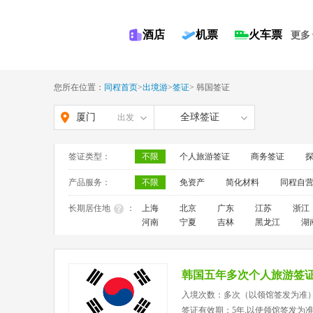
酒店
机票
火车票
更多
您所在位置：
同程首页
>
出境游
>
签证
>
韩国签证
厦门
全球签证
出发
签证类型：
不限
个人旅游签证
商务签证
产品服务：
不限
免资产
简化材料
同程自
长期居住地
：
上海
北京
广东
江苏
浙江
河南
宁夏
吉林
黑龙江
湖
韩国五年多次个人旅游签
入境次数：多次（以领馆签发为准
签证有效期：5年,以使领馆签发为