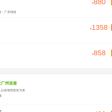
880
商：广东翔游
1358
858
次广州送签
天,以使领馆签发为准
准