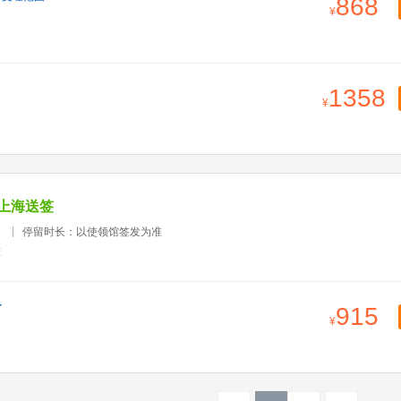
868
1358
上海送签
）
停留时长：以使领馆签发为准
准
915