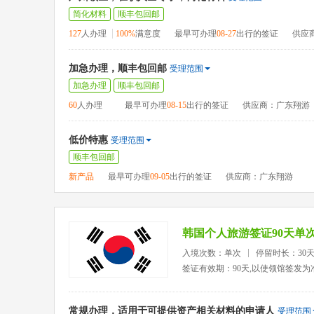
简化材料
顺丰包回邮
127
人办理
100%
满意度
最早可办理
08-27
出行的签证
供应
加急办理，顺丰包回邮
受理范围
加急办理
顺丰包回邮
60
人办理
最早可办理
08-15
出行的签证
供应商：广东翔游
低价特惠
受理范围
顺丰包回邮
新产品
最早可办理
09-05
出行的签证
供应商：广东翔游
韩国个人旅游签证90天单
入境次数：单次
停留时长：30
签证有效期：90天,以使领馆签发为
常规办理，适用于可提供资产相关材料的申请人
受理范围