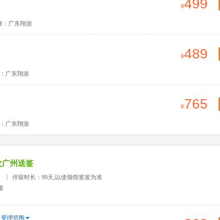
499
商：广东翔游
489
：广东翔游
765
：广东翔游
次广州送签
）
停留时长：90天,以使领馆签发为准
准
受理范围