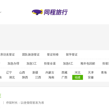
探亲访友签证
团队旅游签证
签证转移
留学签证
营
加急办理
加急5工
拒签全退
加急6工
顺丰包回邮
拒签
辽宁
山西
新疆
内蒙古
西藏
河北
天津
青海
南
湖北
陕西
江西
海南
广西
福建
安徽
证
）
停留时长：以使领馆签发为准
准