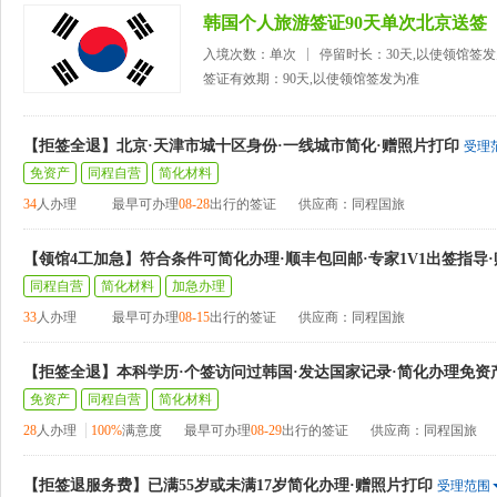
韩国个人旅游签证90天单次北京送签
入境次数：单次
停留时长：30天,以使领馆签
签证有效期：90天,以使领馆签发为准
【拒签全退】北京·天津市城十区身份·一线城市简化·赠照片打印
受理
免资产
同程自营
简化材料
34
人办理
最早可办理
08-28
出行的签证
供应商：同程国旅
【领馆4工加急】符合条件可简化办理·顺丰包回邮·专家1V1出签指导
同程自营
简化材料
加急办理
33
人办理
最早可办理
08-15
出行的签证
供应商：同程国旅
【拒签全退】本科学历·个签访问过韩国·发达国家记录·简化办理免资
免资产
同程自营
简化材料
28
人办理
100%
满意度
最早可办理
08-29
出行的签证
供应商：同程国旅
【拒签退服务费】已满55岁或未满17岁简化办理·赠照片打印
受理范围