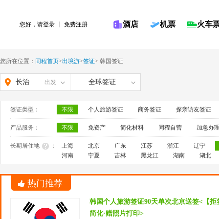
酒店
机票
火车
您好，请
登录
免费注册
您所在位置：
同程首页
>
出境游
>
签证
>
韩国签证
长治
全球签证
出发
签证类型：
不限
个人旅游签证
商务签证
探亲访友签证
产品服务：
不限
免资产
简化材料
同程自营
加急办
长期居住地
：
上海
北京
广东
江苏
浙江
辽宁
河南
宁夏
吉林
黑龙江
湖南
湖北
热门推荐
韩国个人旅游签证90天单次北京送签<【拒
简化·赠照片打印>