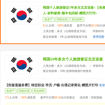
韩国个人旅游签证5年多次北京送签<【免
人·材料极简·顺丰包回邮·赠照片打印>
免资产
同程自营
简化材料
83
人办理
100%
满意度
最早可办理
08-29
出行
入境次数：多次（以领馆签发为准）
停留时间
签证有效期：5年,以使领馆签发为准
受理范围
韩国10年多次个人旅游签证北京送签
入境次数：多次（以领馆签发为准）
停留时长
签证有效期：10年,使领馆根据行程签发
【拒签退服务费】特定职业·学历·户籍·出境记录简化·赠照片打印
受理
免资产
同程自营
简化材料
175
人办理
100%
满意度
最早可办理
08-28
出行的签证
供应商：同程国旅