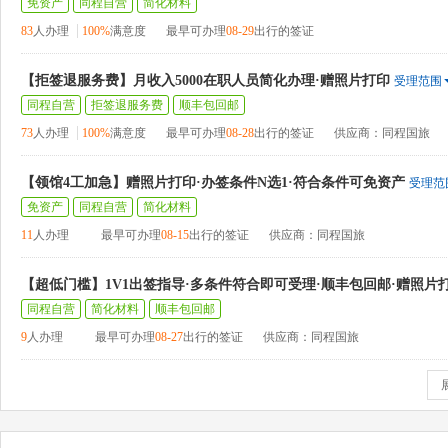
免资产
同程自营
简化材料
83
人办理
100%
满意度
最早可办理
08-29
出行的签证
【拒签退服务费】月收入5000在职人员简化办理·赠照片打印
受理范围
同程自营
拒签退服务费
顺丰包回邮
73
人办理
100%
满意度
最早可办理
08-28
出行的签证
供应商：同程国旅
【领馆4工加急】赠照片打印·办签条件N选1·符合条件可免资产
受理范
免资产
同程自营
简化材料
11
人办理
最早可办理
08-15
出行的签证
供应商：同程国旅
【超低门槛】1V1出签指导·多条件符合即可受理·顺丰包回邮·赠照片
同程自营
简化材料
顺丰包回邮
9
人办理
最早可办理
08-27
出行的签证
供应商：同程国旅