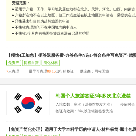
受理范围：
● 适用于户籍、工作、学习地及居住地都在北京、天津、河北、山西、内蒙
● 户籍所在地不在以上地区，但工作或生活在以上地区的申请者，需提供在以
● 只接受出行目的为赴韩旅游的申请
● 不接收办理期间不在中国境内的申请人
● 不接收3个月内有韩国拒签或者滞留记录的护照
【领馆4工加急】拒签退服务费·办签条件N选1·符合条件可免资产·赠
免资产
同程自营
简化材料
7
人办理
最早可办理
08-16
出行的签证
供应商：同程国旅
韩国个人旅游签证5年多次北京送签
入境次数：多次（以领馆签发为准）
停留时长
签证有效期：5年,以使领馆签发为准
【免资产简化办理】适用于大学本科学历的申请人·材料极简·顺丰包回