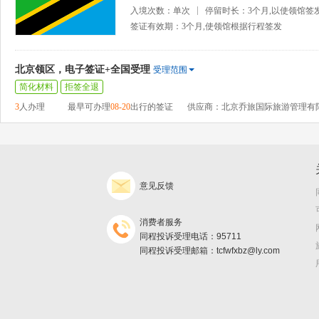
入境次数：单次
停留时长：3个月,以使领馆签
签证有效期：3个月,使领馆根据行程签发
北京领区，电子签证+全国受理
受理范围
简化材料
拒签全退
3
人办理
最早可办理
08-20
出行的签证
供应商：北京乔旅国际旅游管理有
意见反馈
消费者服务
同程投诉受理电话：95711
同程投诉受理邮箱：tcfwfxbz@ly.com