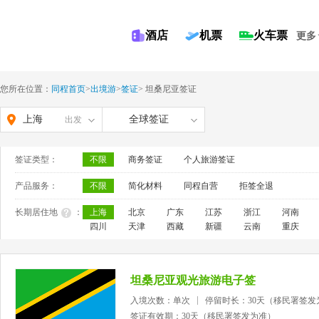
酒店
机票
火车票
更多
您所在位置：
同程首页
>
出境游
>
签证
>
坦桑尼亚签证
上海
全球签证
出发
签证类型：
不限
商务签证
个人旅游签证
产品服务：
不限
简化材料
同程自营
拒签全退
长期居住地
：
上海
北京
广东
江苏
浙江
河南
四川
天津
西藏
新疆
云南
重庆
坦桑尼亚观光旅游电子签
入境次数：单次
停留时长：30天（移民署签发
签证有效期：30天（移民署签发为准）