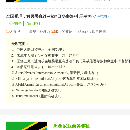
全国受理，移民署直连+指定日期生效+电子材料
受理范围
同程自营
简化材料
19
人办理
最早可办理
08-22
出行的签证
供应商：欢享国旅
受理范围：
1、中国大陆因私护照，全国受理；
2、未成年人需至少和父母其中一方一起办理；
3、原签证页未过期或在坦桑尼亚有违法不良记录或维吾尔族和藏族申请者暂
4、坦桑尼亚需从以下口岸出/入境：
① Julius Nyerere International Airport<达累斯萨拉姆机场>；
② Kilimanjaro International Airport<乞力马扎罗国际机场>；
③ Abeid Amani Karume International Airport<桑给巴尔国际机场>；
④ Namanga border<纳曼加边境>;
⑤ Tunduma border<通都玛边境>。
坦桑尼亚商务签证