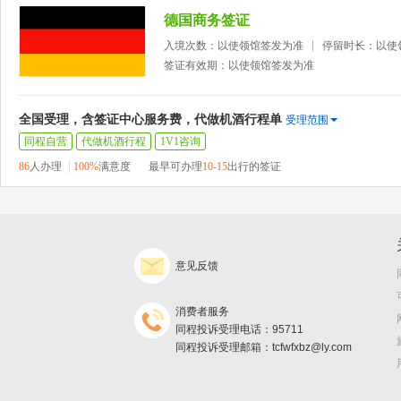
德国商务签证
入境次数：以使领馆签发为准
停留时长：以使
签证有效期：以使领馆签发为准
全国受理，含签证中心服务费，代做机酒行程单
受理范围
同程自营
代做机酒行程
1V1咨询
86
人办理
100%
满意度
最早可办理
10-15
出行的签证
意见反馈
消费者服务
同程投诉受理电话：95711
同程投诉受理邮箱：tcfwfxbz@ly.com