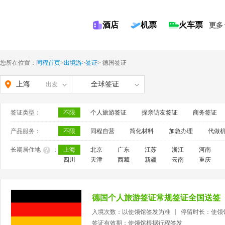
酒店
机票
火车票
更多
您所在位置：
同程首页
>
出境游
>
签证
>
德国签证
上海
全球签证
出发
签证类型：
不限
个人旅游签证
探亲访友签证
商务签证
产品服务：
不限
同程自营
简化材料
加急办理
代做
长期居住地
：
上海
北京
广东
江苏
浙江
河南
四川
天津
西藏
新疆
云南
重庆
德国个人旅游签证常规签证全国送签
入境次数：以使领馆签发为准
停留时长：使领
签证有效期：使领馆根据行程签发