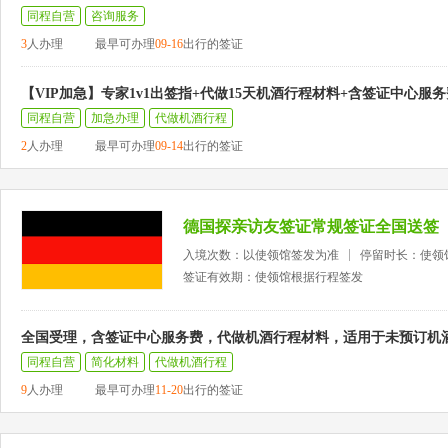
同程自营
咨询服务
3
人办理
最早可办理
09-16
出行的签证
【VIP加急】专家1v1出签指+代做15天机酒行程材料+含签证中心服务
同程自营
加急办理
代做机酒行程
2
人办理
最早可办理
09-14
出行的签证
德国探亲访友签证常规签证全国送签
入境次数：以使领馆签发为准
停留时长：使领
签证有效期：使领馆根据行程签发
全国受理，含签证中心服务费，代做机酒行程材料，适用于未预订机
同程自营
简化材料
代做机酒行程
9
人办理
最早可办理
11-20
出行的签证