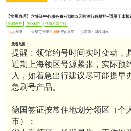
【常规办理】含签证中心服务费+代做15天机酒行程材料+适用于未预
同程自营
简化材料
代做机酒行程
114
人办理
最早可办理
09-16
出行的签证
供应商：同程国旅
受理范围：
提醒：领馆约号时间实时变动，
近期上海领区号源紧张，实际预
入，如着急出行建议尽可能提早
急刷号产品。
德国签证按常住地划分领区（个
市）：