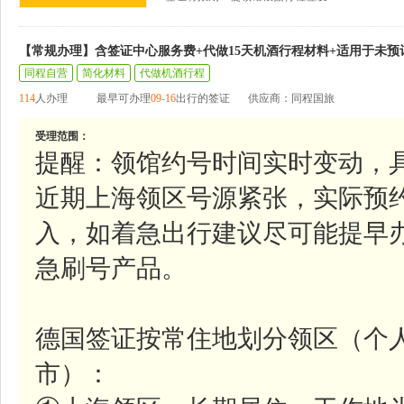
【常规办理】含签证中心服务费+代做15天机酒行程材料+适用于未预
同程自营
简化材料
代做机酒行程
114
人办理
最早可办理
09-16
出行的签证
供应商：同程国旅
受理范围：
提醒：领馆约号时间实时变动，
近期上海领区号源紧张，实际预
入，如着急出行建议尽可能提早
急刷号产品。
德国签证按常住地划分领区（个
市）：