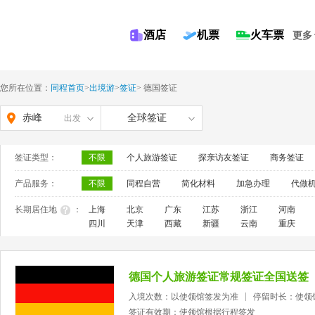
酒店
机票
火车票
更多
您所在位置：
同程首页
>
出境游
>
签证
>
德国签证
赤峰
全球签证
出发
签证类型：
不限
个人旅游签证
探亲访友签证
商务签证
产品服务：
不限
同程自营
简化材料
加急办理
代做
长期居住地
：
上海
北京
广东
江苏
浙江
河南
四川
天津
西藏
新疆
云南
重庆
德国个人旅游签证常规签证全国送签
入境次数：以使领馆签发为准
停留时长：使领
签证有效期：使领馆根据行程签发