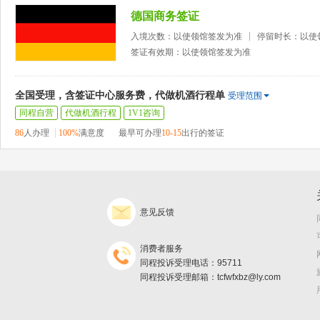
德国商务签证
入境次数：以使领馆签发为准
停留时长：以使
签证有效期：以使领馆签发为准
全国受理，含签证中心服务费，代做机酒行程单
受理范围
同程自营
代做机酒行程
1V1咨询
86
人办理
100%
满意度
最早可办理
10-15
出行的签证
意见反馈
消费者服务
同程投诉受理电话：95711
同程投诉受理邮箱：tcfwfxbz@ly.com