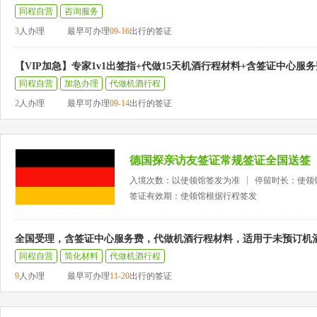
同程自营
咨询服务
3
人办理
最早可办理
09-16
出行的签证
【VIP加急】专家1v1出签指+代做15天机酒行程材料+含签证中心服务
同程自营
加急办理
代做机酒行程
2
人办理
最早可办理
09-14
出行的签证
德国探亲访友签证常规签证全国送签
入境次数：以使领馆签发为准
停留时长：使领
签证有效期：使领馆根据行程签发
全国受理，含签证中心服务费，代做机酒行程材料，适用于未预订机
同程自营
简化材料
代做机酒行程
9
人办理
最早可办理
11-20
出行的签证