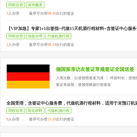
同程自营
咨询服务
3
人办理
最早可办理
09-16
出行的签证
【VIP加急】专家1v1出签指+代做15天机酒行程材料+含签证中心服务
同程自营
加急办理
代做机酒行程
2
人办理
最早可办理
09-14
出行的签证
德国探亲访友签证常规签证全国送签
入境次数：以使领馆签发为准
停留时长：使领
签证有效期：使领馆根据行程签发
全国受理，含签证中心服务费，代做机酒行程材料，适用于未预订机
同程自营
简化材料
代做机酒行程
9
人办理
最早可办理
11-20
出行的签证