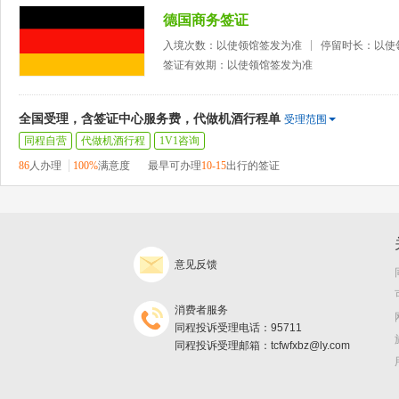
德国商务签证
入境次数：以使领馆签发为准
停留时长：以使
签证有效期：以使领馆签发为准
全国受理，含签证中心服务费，代做机酒行程单
受理范围
同程自营
代做机酒行程
1V1咨询
86
人办理
100%
满意度
最早可办理
10-15
出行的签证
意见反馈
消费者服务
同程投诉受理电话：95711
同程投诉受理邮箱：tcfwfxbz@ly.com