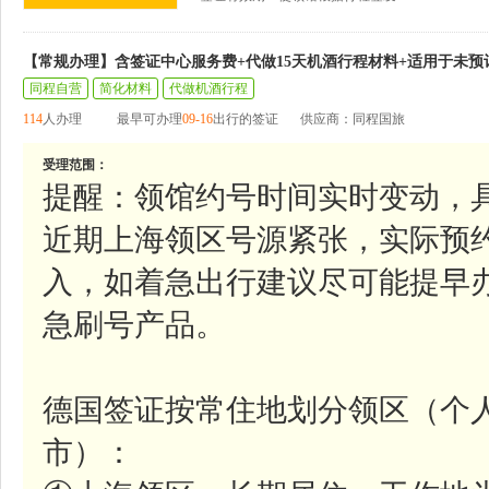
【常规办理】含签证中心服务费+代做15天机酒行程材料+适用于未预
同程自营
简化材料
代做机酒行程
114
人办理
最早可办理
09-16
出行的签证
供应商：同程国旅
受理范围：
提醒：领馆约号时间实时变动，
近期上海领区号源紧张，实际预
入，如着急出行建议尽可能提早
急刷号产品。
德国签证按常住地划分领区（个
市）：