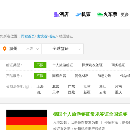
酒店
机票
火车票
更多
您所在位置：
同程首页
>
出境游
>
签证
>
德国签证
滁州
全球签证
出发
签证类型：
不限
个人旅游签证
探亲访友签证
商务签证
产品服务：
不限
同程自营
简化材料
加急办理
代做
长期居住地
：
上海
北京
广东
江苏
浙江
河南
四川
天津
西藏
新疆
云南
重庆
德国个人旅游签证常规签证全国送签
入境次数：以使领馆签发为准
停留时长：使领
签证有效期：使领馆根据行程签发