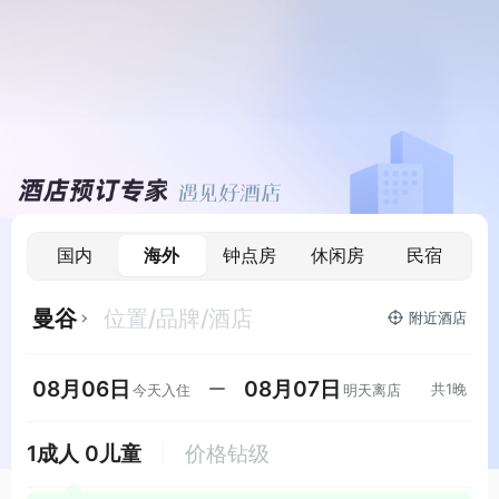
国内
海外
钟点房
休闲房
民宿
曼谷
位置/品牌/酒店
附近
酒店
08月06日
08月07日
共
1
晚
今天
入住
明天
离店
1
成人
0
儿童
价格钻级