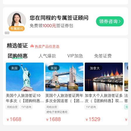
精选签证
热卖产品任意选
SELECTED
团购特惠
人气爆款
VIP加急
免签证费
美国
英国
加拿大
美国个人旅游签证10
英国个人旅游签证两年
加拿大个人旅游签证多
法
年多次（【团购特惠】
多次全国送签（【团购
次（【团购特惠】双人
签
双人起订，全国受理就
优惠】双人起订特惠·
起订，全国受理就近录
特
同程自营
1V1咨询
同程自营
1V1咨询
简化
近面签，代填表代缴费
全国受理免邮寄·专业
指纹，含生物采集费，
1
赠电子签绑定教程
代预约）
审核制作·赠电子签绑
免机酒行程单，免邮
适
1668
1688
1529
4
￥
￥
￥
￥
定教程）
寄）
的