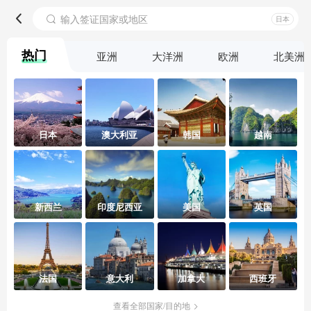
输入签证国家或地区
日本
热门
亚洲
大洋洲
欧洲
北美洲
日本
澳大利亚
韩国
越南
新西兰
印度尼西亚
美国
英国
法国
意大利
加拿大
西班牙
查看全部国家/目的地