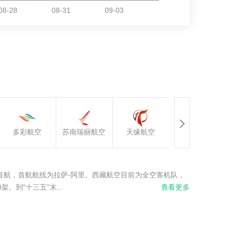
新海航｜长安航
多彩航空
苏南瑞丽航空
天缘航空
空
首航，首航航线为拉萨-阿里。西藏航空目前为全空客机队，
。到"十三五"末...
查看更多