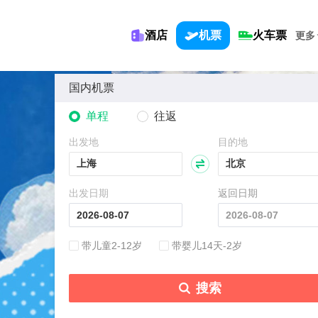
酒店
机票
火车票
更多
国内机票
单程
往返
出发地
目的地
出发日期
返回日期
带儿童2-12岁
带婴儿14天-2岁
搜索