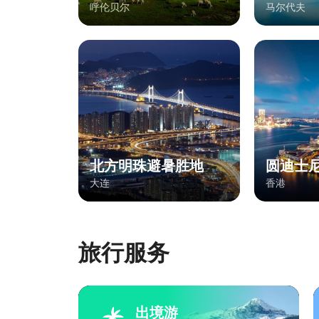
呼伦贝尔
马尔代夫
北方明珠避暑胜地
圆迪士
大连
香港
旅行服务
出境游