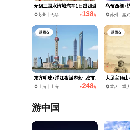
无锡三国水浒城汽车1日跟团游...
乌镇西栅+杭
138
苏州丨无锡
苏州丨嘉
￥
起
跟团游
跟团游
东方明珠+浦江夜游游船+城市...
大足宝顶山石
248
上海丨上海
重庆丨重
￥
起
游中国