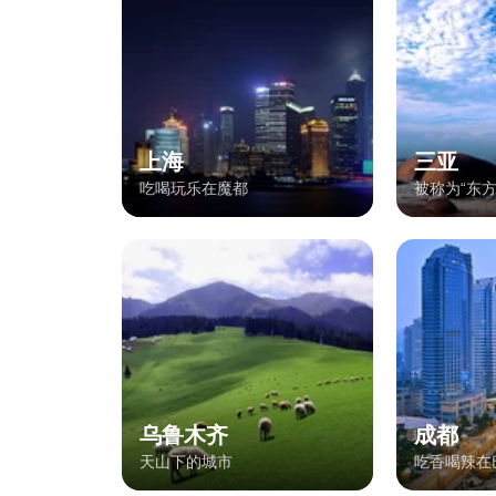
上海
三亚
吃喝玩乐在魔都
被称为“东方
乌鲁木齐
成都
天山下的城市
吃香喝辣在