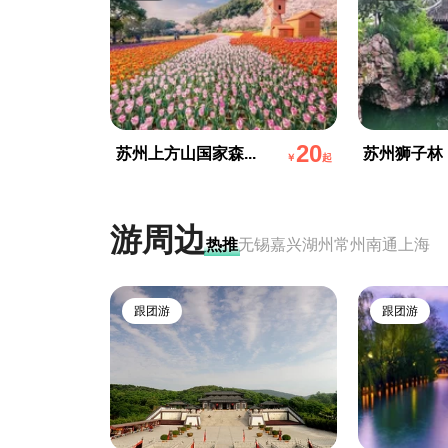
20
苏州上方山国家森...
苏州狮子林
￥
起
游周边
热推
无锡
嘉兴
湖州
常州
南通
上海
跟团游
跟团游