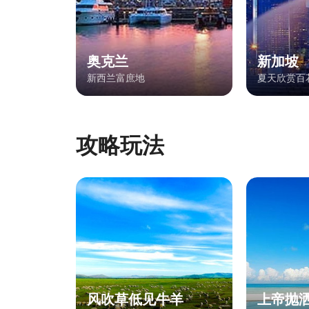
奥克兰
新加坡
新西兰富庶地
夏天欣赏百
攻略玩法
风吹草低见牛羊
上帝抛