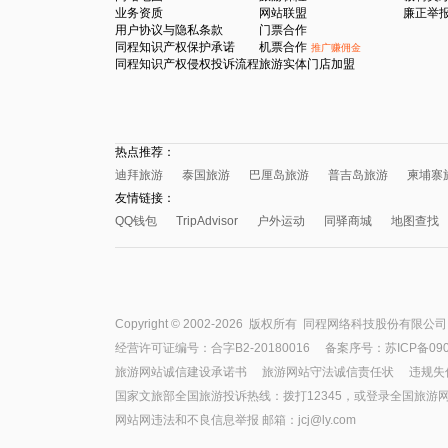
业务资质
网站联盟
廉正举
用户协议与隐私条款
门票合作
同程知识产权保护承诺
机票合作
推广赚佣金
同程知识产权侵权投诉流程
旅游实体门店加盟
热点推荐：
迪拜旅游
泰国旅游
巴厘岛旅游
普吉岛旅游
柬埔寨
友情链接：
QQ钱包
TripAdvisor
户外运动
同驿商城
地图查找
Copyright © 2002-2026 版权所有
同程网络科技股份有限公司
经营许可证编号：合字B2-20180016
备案序号：苏ICP备090
旅游网站诚信建设承诺书
旅游网站守法诚信责任状
违规失信举
国家文旅部全国旅游投诉热线：拨打12345，或登录
全国旅游
网站网违法和不良信息举报 邮箱：jcj@ly.com