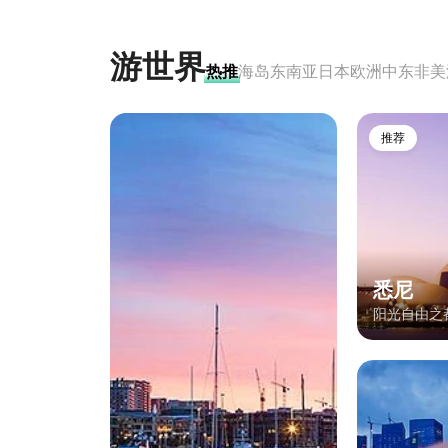
游世界
热推
海岛
东南亚
日本
欧洲
中东非
美
推荐
悉尼
阳光自由之