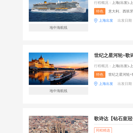
行程概况：
上海(出发)-上海-上海——
特色
意大利、西班
上海出发
出发日期
地中海航线
世纪之星河轮+歌诗
行程概况：
上海(出发)-上海-迪拜-布鲁塞尔-布鲁塞尔-安特卫普-阿姆斯特
特色
世纪之星河轮+
上海出发
出发日期
地中海航线
歌诗达【钻石皇冠
同程精选