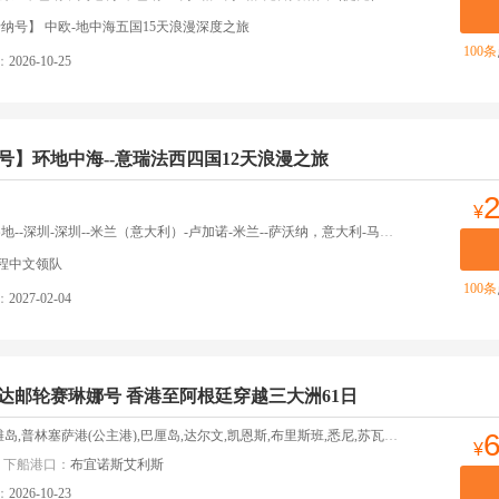
纳号】 中欧-地中海五国15天浪漫深度之旅
100条
：
2026-10-25
号】环地中海--意瑞法西四国12天浪漫之旅
¥
利）-卢加诺-米兰--萨沃纳，意大利-马赛（法国）-巴塞罗纳，西班牙-帕尔马港（马略卡岛），西班牙-巴勒莫/西西里岛，意大利-奇维塔韦基亚（意大利）-萨沃纳（意大利）抵港时间08:30--米兰-米兰--深圳-深圳-返回深圳
程中文领队
100条
：
2027-02-04
达邮轮赛琳娜号 香港至阿根廷穿越三大洲61日
普林塞萨港(公主港),巴厘岛,达尔文,凯恩斯,布里斯班,悉尼,苏瓦,努库阿洛法,复活节岛,乌斯怀亚
¥
下船港口：
布宜诺斯艾利斯
：
2026-10-23