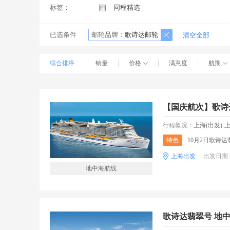
标签：
同程精选
已选条件
邮轮品牌：
歌诗达邮轮
清空全部
综合排序
销量
价格
满意度
航期
【国庆航次】歌诗
行程概况：
上海(出发)-上海-上海 —米兰 
特色
10月2日歌诗达
上海出发
出发日期
地中海航线
歌诗达翡翠号 地中