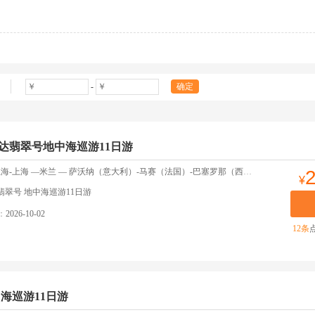
-
确定
达翡翠号地中海巡游11日游
— 萨沃纳（意大利）-马赛（法国）-巴塞罗那（西班牙）-伊比萨岛-巴勒莫（意大利）-罗马，奇维塔韦基亚（意大利）-萨沃纳—卢加诺，瑞士--米兰-米兰 —上海-上海-返回上海
¥
翡翠号 地中海巡游11日游
：
2026-10-02
12条
海巡游11日游