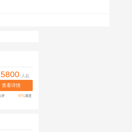
25800
/人起
查看详情
点评
91%
满意