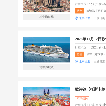
行程概况：
北京(出发)-各地--北京-北京--米兰（意
特色
歌诗达【钻石皇
地中海航线
北京出发
出发日期
行程概况：
北京(出发)-北京（上海）/米兰-约200k
特色
米兰（意大利）、萨沃纳（意大利
北京出发
出发日期
地中海航线
歌诗达【托斯卡纳
同程精选
行程概况：
北京(出发)-北京--维也纳，奥地利-维也纳 --布拉格-布