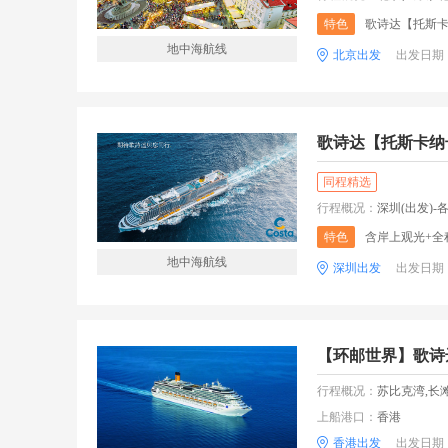
特色
歌诗达【托斯卡
地中海航线
北京出发
出发日期
歌诗达【托斯卡纳
同程精选
行程概况：
深圳(出发)-各地--深圳-深圳--米兰（意大
特色
含岸上观光+全
地中海航线
深圳出发
出发日期
【环邮世界】歌诗
行程概况：
苏比克湾,长滩岛,
上船港口：
香港
香港出发
出发日期