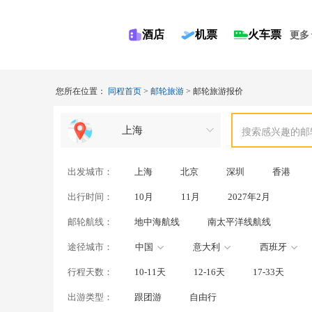
酒店
机票
火车票
更多
您所在位置：
同程首页
>
邮轮旅游
>
邮轮旅游报价
上海
搜索感兴趣的邮
出发城市：
上海
北京
深圳
香港
出行时间：
10月
11月
2027年2月
邮轮航线：
地中海航线
南太平洋线航线
途径城市：
中国
意大利
西班牙
行程天数：
10-11天
12-16天
17-33天
智利
出游类型：
跟团游
自由行