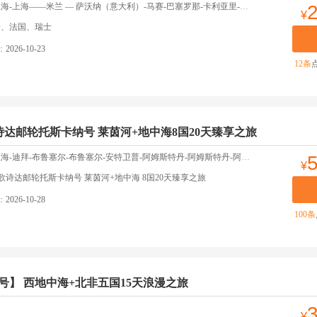
米兰 — 萨沃纳（意大利）-马赛-巴塞罗那-卡利亚里-巴勒莫-奇维塔韦基亚-萨沃纳--卢加诺，瑞士--米兰-米兰 ——上海-上海-返回上海
¥
牙、法国、瑞士
：
2026-10-23
12条
达邮轮托斯卡纳号 莱茵河+地中海8国20天臻享之旅
丹-阿姆斯特丹-阿姆斯特丹-科隆-科布伦茨、吕德斯海姆-曼海姆、施派尔-斯特拉斯堡-巴塞尔-巴塞尔-日内瓦-瓦朗斯-日内瓦-阿维尼翁-马赛-巴塞罗那（西班牙）-卡利亚里/撒丁岛（意大利）-那不勒斯（意大利）-奇维塔韦基亚（罗马）-热那亚（意大利）-马赛-尼斯-摩纳哥-意大利小镇-意大利小镇-米兰-上海-上海-返回上海
¥
歌诗达邮轮托斯卡纳号 莱茵河+地中海 8国20天臻享之旅
：
2026-10-28
100条
号】 西地中海+北非五国15天浪漫之旅
¥