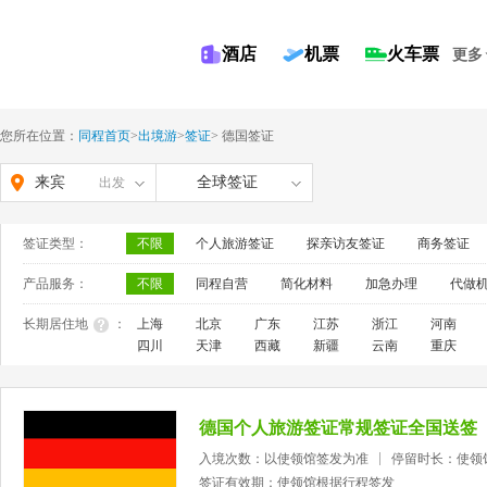
酒店
机票
火车票
更多
您所在位置：
同程首页
>
出境游
>
签证
>
德国签证
来宾
全球签证
出发
签证类型：
不限
个人旅游签证
探亲访友签证
商务签证
产品服务：
不限
同程自营
简化材料
加急办理
代做
长期居住地
：
上海
北京
广东
江苏
浙江
河南
四川
天津
西藏
新疆
云南
重庆
德国个人旅游签证常规签证全国送签
入境次数：以使领馆签发为准
停留时长：使领
签证有效期：使领馆根据行程签发