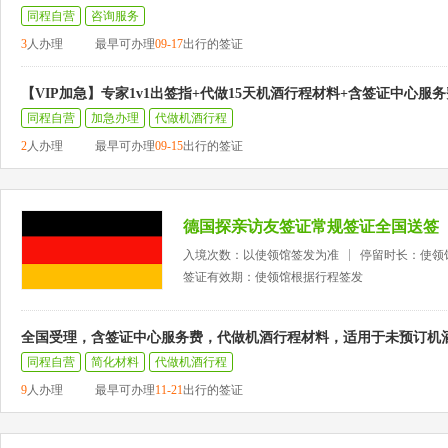
同程自营
咨询服务
3
人办理
最早可办理
09-17
出行的签证
【VIP加急】专家1v1出签指+代做15天机酒行程材料+含签证中心服务
同程自营
加急办理
代做机酒行程
2
人办理
最早可办理
09-15
出行的签证
德国探亲访友签证常规签证全国送签
入境次数：以使领馆签发为准
停留时长：使领
签证有效期：使领馆根据行程签发
全国受理，含签证中心服务费，代做机酒行程材料，适用于未预订机
同程自营
简化材料
代做机酒行程
9
人办理
最早可办理
11-21
出行的签证