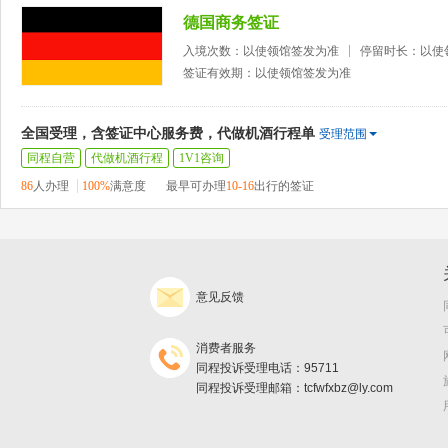
德国商务签证
入境次数：以使领馆签发为准
停留时长：以使
签证有效期：以使领馆签发为准
全国受理，含签证中心服务费，代做机酒行程单
受理范围
同程自营
代做机酒行程
1V1咨询
86
人办理
100%
满意度
最早可办理
10-16
出行的签证
意见反馈
消费者服务
同程投诉受理电话：95711
同程投诉受理邮箱：tcfwfxbz@ly.com