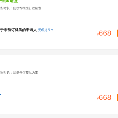
证全国送签
停留时长：使领馆根据行程签发
于未预订机酒的申请人
受理范围
668
停留时长：以使领馆签发为准
668