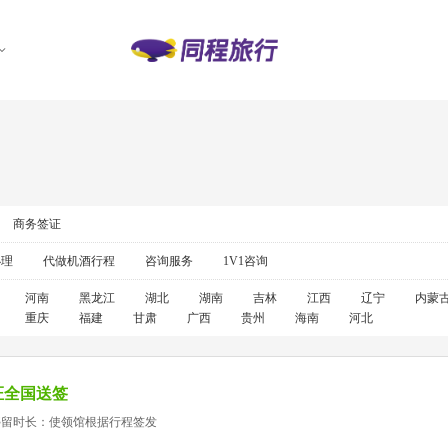
商务签证
办理
代做机酒行程
咨询服务
1V1咨询
河南
黑龙江
湖北
湖南
吉林
江西
辽宁
内蒙
重庆
福建
甘肃
广西
贵州
海南
河北
证全国送签
停留时长：使领馆根据行程签发