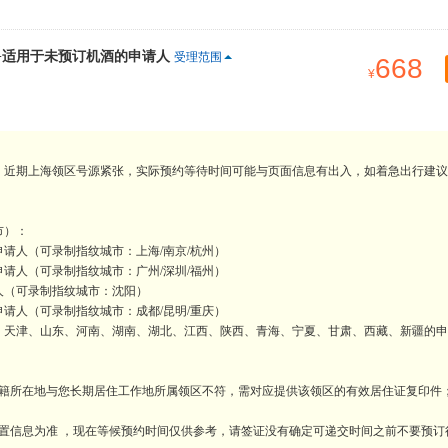
+适用于未预订机酒的申请人
受理范围
668
。近期上海领区号源紧张，实际预约等待时间可能与页面信息有出入，如着急出行建议
市）：
请人（可录制指纹城市：上海/南京/杭州）
请人（可录制指纹城市：广州/深圳/福州）
人（可录制指纹城市：沈阳）
请人（可录制指纹城市：成都/昆明/重庆）
、天津、山东、河南、湖南、湖北、江西、陕西、青海、宁夏、甘肃、西藏、新疆的申
户籍所在地与您长期居住工作地所属领区不符，需对应提供该领区的有效居住证复印件
置信息为准 ，现在等候预约时间仅供参考，请签证没有确定可递交时间之前不要预订