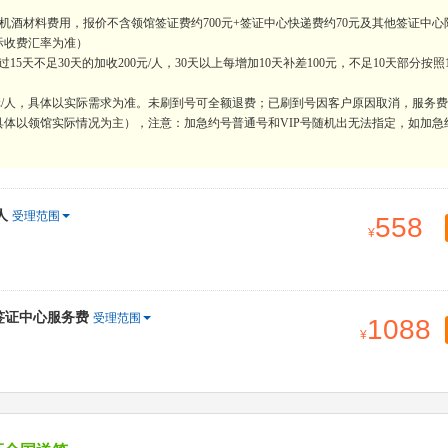
内机酒材料费用，报价不含领馆签证费约700元+签证中心快递费约70元及其他签证中心
际收费汇率为准）
天不足30天的加收200元/人，30天以上每增加10天补差100元，不足10天部分按照
0元/人，具体以实际需求为准。未刷到号可全额退费；已刷到号因客户原因取消，服务
体以领馆实际情况为主），注意：加急约号普通号和VIP号随机出无法指定，如加急
人
受理范围
558
含签证中心服务费
受理范围
1088