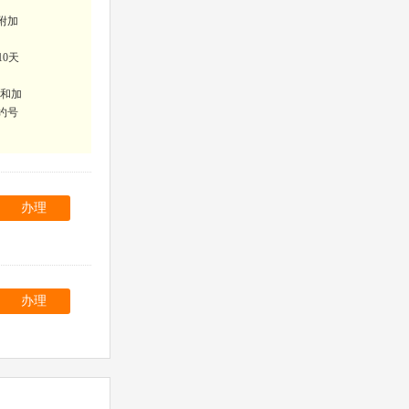
附加
10天
费和加
约号
办理
办理