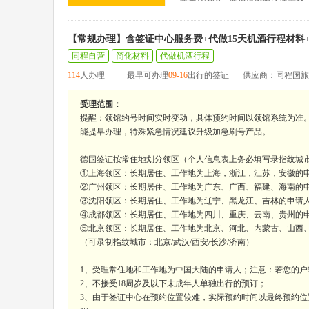
【常规办理】含签证中心服务费+代做15天机酒行程材料
同程自营
简化材料
代做机酒行程
114
人办理
最早可办理
09-16
出行的签证
供应商：同程国旅
受理范围：
提醒：领馆约号时间实时变动，具体预约时间以领馆系统为准
能提早办理，特殊紧急情况建议升级加急刷号产品。
德国签证按常住地划分领区（个人信息表上务必填写录指纹城
①上海领区：长期居住、工作地为上海，浙江，江苏，安徽的申
②广州领区：长期居住、工作地为广东、广西、福建、海南的申
③沈阳领区：长期居住、工作地为辽宁、黑龙江、吉林的申请
④成都领区：长期居住、工作地为四川、重庆、云南、贵州的申
⑤北京领区：长期居住、工作地为北京、河北、内蒙古、山西
（可录制指纹城市：北京/武汉/西安/长沙/济南）
1、受理常住地和工作地为中国大陆的申请人；注意：若您的
2、不接受18周岁及以下未成年人单独出行的预订；
3、由于签证中心在预约位置较难，实际预约时间以最终预约位