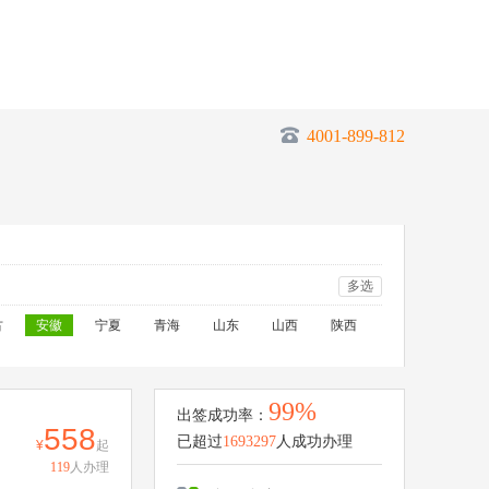
4001-899-812
多选
古
安徽
宁夏
青海
山东
山西
陕西
99%
出签成功率：
558
已超过
1693297
人成功办理
起
119
人办理