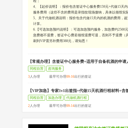
程；
4、【起价说明】：报价包含签证中心服务费159元+代做15天
服务费用（这些不含的费用是录指纹现场缴纳，具体以领馆实
5、关于代做机酒说明：报价包含代做15天内的机酒的费用，超过15
计算。
6.【可选加急预约说明】：可选加急预约服务，加急费约250
急费都不退费，签证中心费若领馆退费可退，否则不予退费（具
刷到VIP需另补费用388元，请知悉！
【常规办理】含签证中心服务费+适用于自备机酒的申请
同程自营
咨询服务
3
人办理
最早可办理
09-16
出行的签证
【VIP加急】专家1v1出签指+代做15天机酒行程材料+
同程自营
加急办理
代做机酒行程
2
人办理
最早可办理
09-14
出行的签证