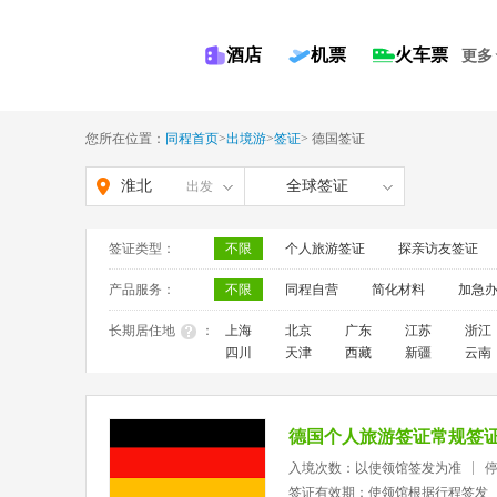
酒店
机票
火车票
更多
您所在位置：
同程首页
>
出境游
>
签证
>
德国签证
淮北
全球签证
出发
签证类型：
不限
个人旅游签证
探亲访友签证
产品服务：
不限
同程自营
简化材料
加急
长期居住地
：
上海
北京
广东
江苏
浙江
四川
天津
西藏
新疆
云南
德国个人旅游签证常规签
入境次数：以使领馆签发为准
签证有效期：使领馆根据行程签发