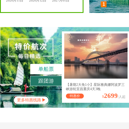
2026月11日
2026月12日
2027月01日
1
单船票
跟团游
-
条点评
-
%好评率
【暑期2大免1小】星际雅典娜阿波罗三
峡游轮宜昌重庆4天3晚
2699
特惠价
¥
/人起
更多特惠线路