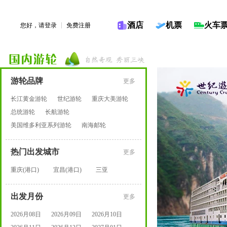
酒店
机票
火车
您好，请
登录
免费注册
游轮品牌
更多
长江黄金游轮
世纪游轮
重庆大美游轮
总统游轮
长航游轮
美国维多利亚系列游轮
南海邮轮
宜昌交运长江游轮有限公司
星际游轮
热门出发城市
重庆渝鸿游轮
宜昌江腾游轮
楚天轮船
更多
海南海峡
重庆交运游轮有限公司
重庆(港口)
宜昌(港口)
三亚
东方皇家
出发月份
更多
2026月08日
2026月09日
2026月10日