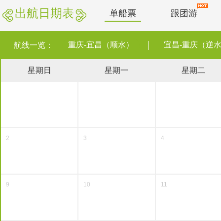
出航日期表
单船票
跟团游
重庆-宜昌（顺水）
宜昌-重庆（逆
航线一览：
星期日
星期一
星期二
2
3
4
9
10
11