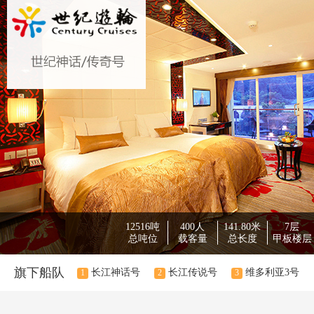
12516吨
400人
141.80米
7层
总吨位
载客量
总长度
甲板楼层
旗下船队
长江神话号
长江传说号
维多利亚3号
1
2
3
金太阳
4