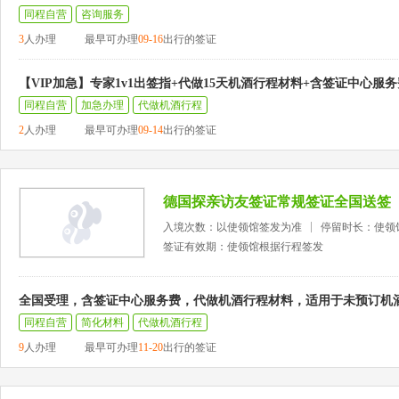
同程自营
咨询服务
3
人办理
最早可办理
09-16
出行的签证
【VIP加急】专家1v1出签指+代做15天机酒行程材料+含签证中心服务
同程自营
加急办理
代做机酒行程
2
人办理
最早可办理
09-14
出行的签证
德国探亲访友签证常规签证全国送签
入境次数：以使领馆签发为准
停留时长：使领
签证有效期：使领馆根据行程签发
全国受理，含签证中心服务费，代做机酒行程材料，适用于未预订机
同程自营
简化材料
代做机酒行程
9
人办理
最早可办理
11-20
出行的签证