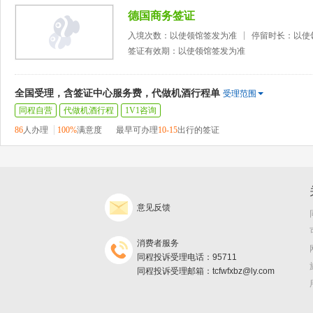
德国商务签证
入境次数：以使领馆签发为准
停留时长：以使
签证有效期：以使领馆签发为准
全国受理，含签证中心服务费，代做机酒行程单
受理范围
同程自营
代做机酒行程
1V1咨询
86
人办理
100%
满意度
最早可办理
10-15
出行的签证
意见反馈
消费者服务
同程投诉受理电话：95711
同程投诉受理邮箱：tcfwfxbz@ly.com