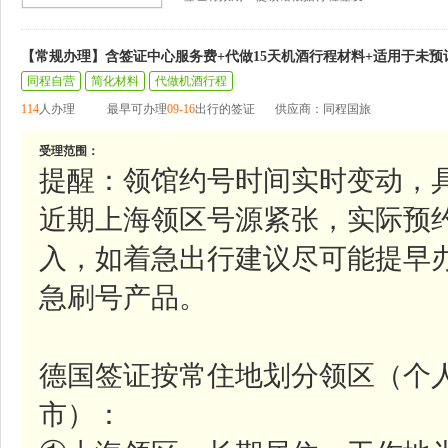
【常规办理】含签证中心服务费+代做15天机酒行程材料+适用于未预
同程自营
简化材料
代做机酒行程
114
人办理
最早可办理
09-16
出行的签证
供应商：同程国旅
受理范围：
提醒：领馆约号时间实时变动，
近期上海领区号源紧张，实际预
入，如着急出行建议尽可能提早
急刷号产品。
德国签证按常住地划分领区（个
市）：