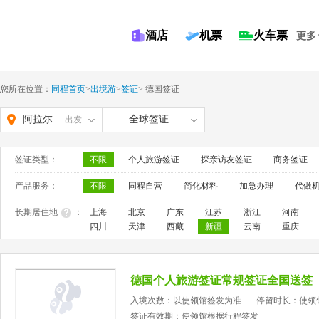
酒店
机票
火车票
更多
您所在位置：
同程首页
>
出境游
>
签证
>
德国签证
阿拉尔
全球签证
出发
签证类型：
不限
个人旅游签证
探亲访友签证
商务签证
产品服务：
不限
同程自营
简化材料
加急办理
代做
长期居住地
：
上海
北京
广东
江苏
浙江
河南
四川
天津
西藏
新疆
云南
重庆
德国个人旅游签证常规签证全国送签
入境次数：以使领馆签发为准
停留时长：使领
签证有效期：使领馆根据行程签发