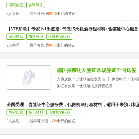
同程自营
咨询服务
3
人办理
最早可办理
09-16
出行的签证
【VIP加急】专家1v1出签指+代做15天机酒行程材料+含签证中心服务
同程自营
加急办理
代做机酒行程
2
人办理
最早可办理
09-14
出行的签证
德国探亲访友签证常规签证全国送签
入境次数：以使领馆签发为准
停留时长：使领
签证有效期：使领馆根据行程签发
全国受理，含签证中心服务费，代做机酒行程材料，适用于未预订机
同程自营
简化材料
代做机酒行程
9
人办理
最早可办理
11-20
出行的签证