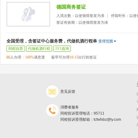
德国商务签证
入境次数：以使领馆签发为准
停留时长：以使
签证有效期：以使领馆签发为准
全国受理，含签证中心服务费，代做机酒行程单
受理范围
同程自营
代做机酒行程
1V1咨询
86
人办理
100%
满意度
最早可办理
10-15
出行的签证
意见反馈
消费者服务
同程投诉受理电话：95711
同程投诉受理邮箱：tcfwfxbz@ly.com