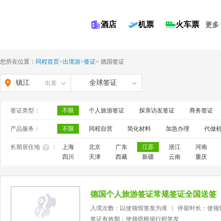
酒店
机票
火车票
更多
您所在位置：
同程首页
>
出境游
>
签证
>
德国签证
镇江
全球签证
出发
签证类型：
不限
个人旅游签证
探亲访友签证
商务签证
产品服务：
不限
同程自营
简化材料
加急办理
代做
长期居住地
：
上海
北京
广东
江苏
浙江
河南
四川
天津
西藏
新疆
云南
重庆
德国个人旅游签证常规签证全国送签
入境次数：以使领馆签发为准
停留时长：使领
签证有效期：使领馆根据行程签发