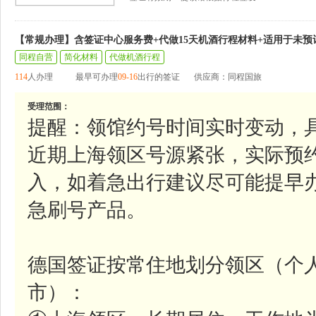
【常规办理】含签证中心服务费+代做15天机酒行程材料+适用于未预
同程自营
简化材料
代做机酒行程
114
人办理
最早可办理
09-16
出行的签证
供应商：同程国旅
受理范围：
提醒：领馆约号时间实时变动，
近期上海领区号源紧张，实际预
入，如着急出行建议尽可能提早
急刷号产品。
德国签证按常住地划分领区（个
市）：