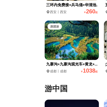
三环内免费接+兵马俑+华清池...
260
西安丨西安
￥
起
跟团游
九寨沟+九寨沟观光车+黄龙+...
1038
成都丨成都
￥
起
游中国