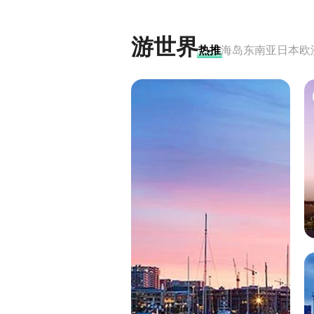
游世界
热推
海岛
东南亚
日本
欧