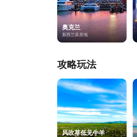
奥克兰
新西兰富庶地
攻略玩法
风吹草低见牛羊