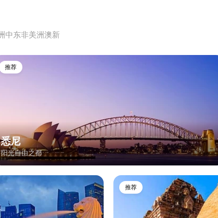
洲
中东非
美洲
澳新
推荐
悉尼
阳光自由之都
推荐