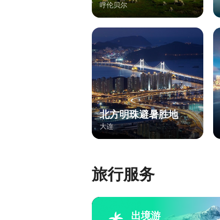
呼伦贝尔
北方明珠避暑胜地
大连
旅行服务
出境游