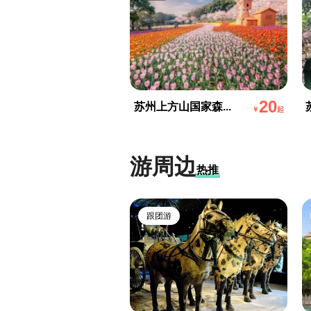
20
苏州上方山国家森...
￥
起
游周边
热推
跟团游