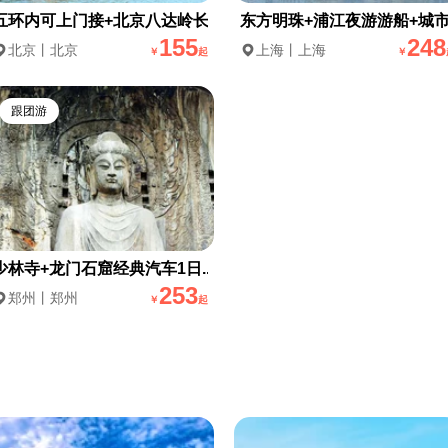
五环内可上门接+北京八达岭长...
东方明珠+浦江夜游游船+城市.
155
248
北京丨北京
上海丨上海
￥
起
￥
跟团游
少林寺+龙门石窟经典汽车1日...
253
郑州丨郑州
￥
起