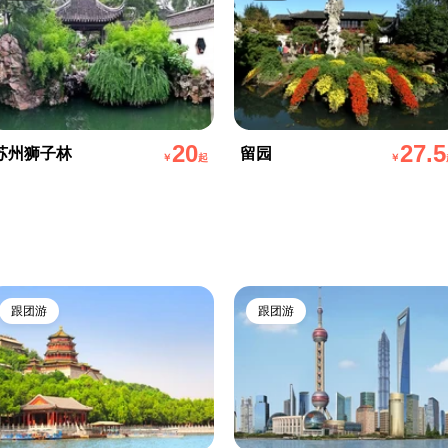
20
27.5
苏州狮子林
留园
￥
起
￥
跟团游
跟团游