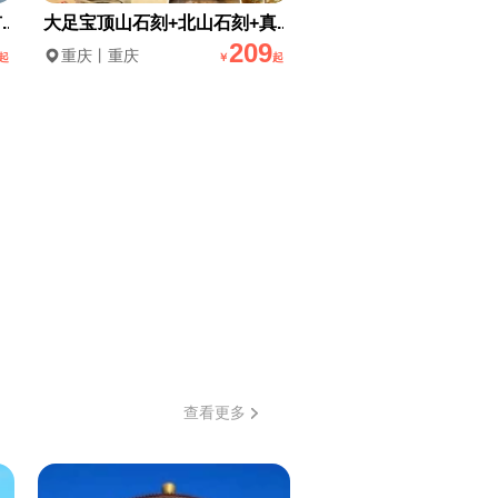
..
大足宝顶山石刻+北山石刻+真...
209
重庆丨重庆
起
￥
起
查看更多