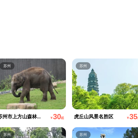
苏州
苏州
30
35
苏州市上方山森林...
虎丘山风景名胜区
￥
起
￥
苏州
苏州