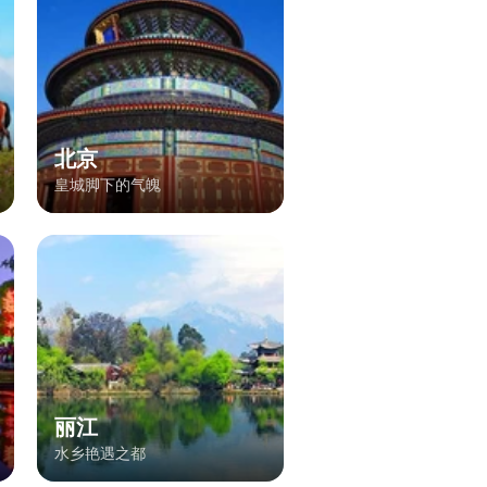
北京
皇城脚下的气魄
丽江
水乡艳遇之都