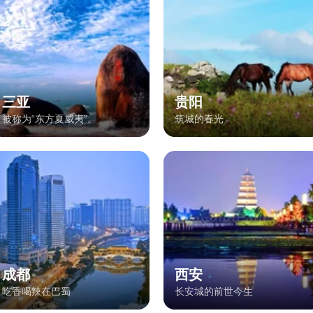
三亚
贵阳
被称为“东方夏威夷”。
筑城的春光
成都
西安
吃香喝辣在巴蜀
长安城的前世今生