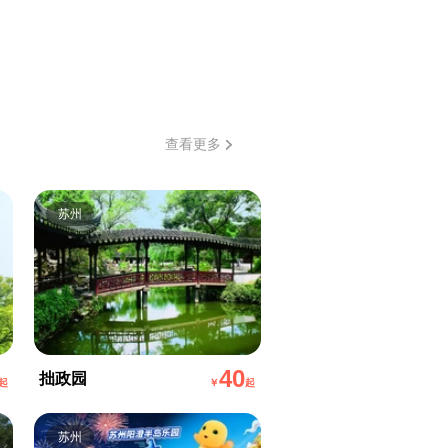
查看更多
苏州
40
拙政园
起
￥
起
苏州