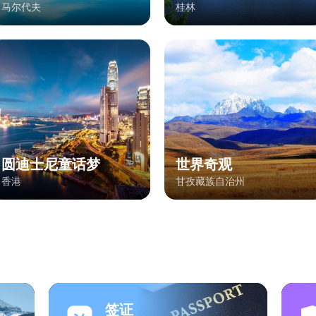
马尔代夫
桂林
圆迪士尼童话梦
世界奇观
香港
甘孜藏族自治州
签证