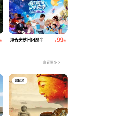
99
海合安苏州阳澄半...
起
￥
起
查看更多
跟团游