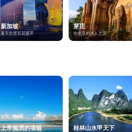
新加坡
芽庄
夏天欣赏百花盛开
东南亚的诱人之滨
上帝抛洒的项链
桂林山水甲天下