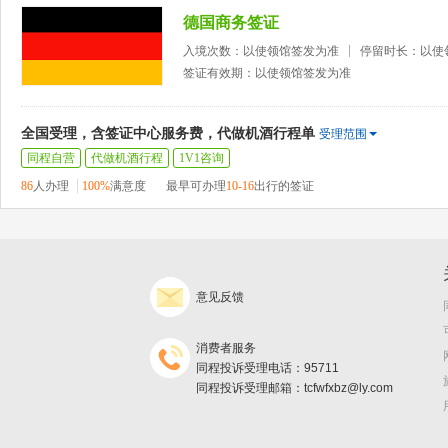
德国商务签证
入境次数：以使领馆签发为准
停留时长：以使
签证有效期：以使领馆签发为准
全国受理，含签证中心服务费，代做机酒行程单
受理范围
同程自营
代做机酒行程
1V1咨询
86
人办理
100%
满意度
最早可办理
10-16
出行的签证
意见反馈
消费者服务
同程投诉受理电话：95711
同程投诉受理邮箱：tcfwfxbz@ly.com