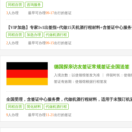
同程自营
咨询服务
3
人办理
最早可办理
09-17
出行的签证
【VIP加急】专家1v1出签指+代做15天机酒行程材料+含签证中心服务
同程自营
加急办理
代做机酒行程
2
人办理
最早可办理
09-15
出行的签证
德国探亲访友签证常规签证全国送签
入境次数：以使领馆签发为准
停留时长：使领
签证有效期：使领馆根据行程签发
全国受理，含签证中心服务费，代做机酒行程材料，适用于未预订机
同程自营
简化材料
代做机酒行程
9
人办理
最早可办理
11-21
出行的签证