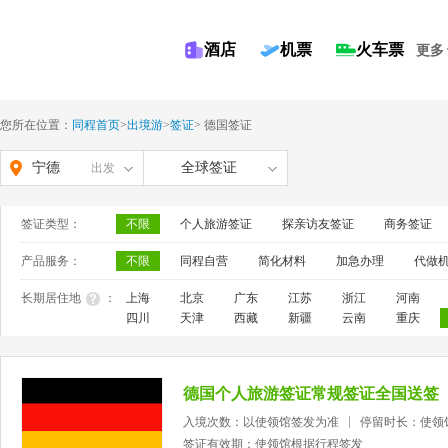
酒店
机票
火车票
更多
您所在位置：
同程首页
>
出境游
>
签证
>
德国签证
宁德
全球签证
出发
签证类型：
不限
个人旅游签证
探亲访友签证
商务签证
产品服务：
不限
同程自营
简化材料
加急办理
代做
长期居住地
：
上海
北京
广东
江苏
浙江
河南
四川
天津
西藏
新疆
云南
重庆
德国个人旅游签证常规签证全国送签
入境次数：以使领馆签发为准
停留时长：使领
签证有效期：使领馆根据行程签发