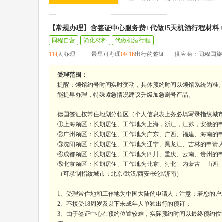
【常规办理】含签证中心服务费+代做15天机酒行程材料
同程自营
简化材料
代做机酒行程
114
人办理
最早可办理
09-16
出行的签证
供应商：同程国旅
受理范围：
提醒：领馆约号时间实时变动，具体预约时间以领馆系统为准
能提早办理，特殊紧急情况建议升级加急刷号产品。
德国签证按常住地划分领区（个人信息表上务必填写录指纹城
①上海领区：长期居住、工作地为上海，浙江，江苏，安徽的申
②广州领区：长期居住、工作地为广东、广西、福建、海南的申
③沈阳领区：长期居住、工作地为辽宁、黑龙江、吉林的申请
④成都领区：长期居住、工作地为四川、重庆、云南、贵州的申
⑤北京领区：长期居住、工作地为北京、河北、内蒙古、山西
（可录制指纹城市：北京/武汉/西安/长沙/济南）
1、受理常住地和工作地为中国大陆的申请人；注意：若您的
2、不接受18周岁及以下未成年人单独出行的预订；
3、由于签证中心在预约位置较难，实际预约时间以最终预约位