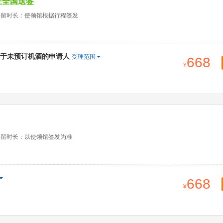
证全国送签
停留时长：使领馆根据行程签发
于未预订机酒的申请人
受理范围
668
停留时长：以使领馆签发为准
668