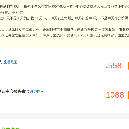
内机酒材料费用，报价不含领馆签证费约700元+签证中心快递费约70元及其他签证中心
际收费汇率为准）
天不足30天的加收200元/人，30天以上每增加10天补差100元，不足10天部分按照
0元/人，具体以实际需求为准。未刷到号可全额退费；已刷到号因客户原因取消，服务
体以领馆实际情况为主），注意：加急约号普通号和VIP号随机出无法指定，如加急
人
受理范围
558
含签证中心服务费
受理范围
1088