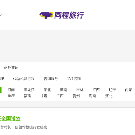
商务签证
办理
代做机酒行程
咨询服务
1V1咨询
河南
黑龙江
湖北
湖南
吉林
江西
辽宁
内蒙
重庆
福建
甘肃
广西
贵州
海南
河北
证全国送签
停留时长：使领馆根据行程签发