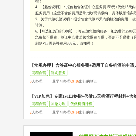
程；
4、【起价说明】：报价包含签证中心服务费159元+代做15天
服务费用（这些不含的费用是录指纹现场缴纳，具体以领馆实
5、关于代做机酒说明：报价包含代做15天内的机酒的费用，超过15
计算。
6.【可选加急预约说明】：可选加急预约服务，加急费约250
急费都不退费，签证中心费若领馆退费可退，否则不予退费（具
刷到VIP需另补费用388元，请知悉！
【常规办理】含签证中心服务费+适用于自备机酒的申请
同程自营
咨询服务
3
人办理
最早可办理
09-16
出行的签证
【VIP加急】专家1v1出签指+代做15天机酒行程材料+
同程自营
加急办理
代做机酒行程
2
人办理
最早可办理
09-14
出行的签证