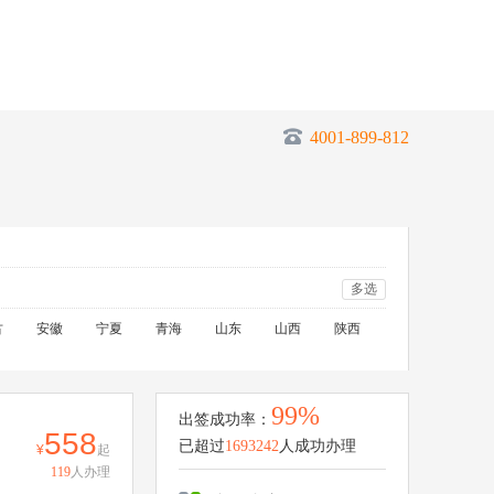
4001-899-812
多选
古
安徽
宁夏
青海
山东
山西
陕西
99%
出签成功率：
558
已超过
1693242
人成功办理
起
119
人办理