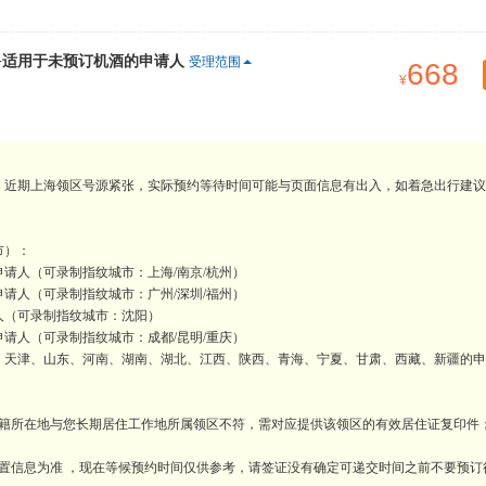
+适用于未预订机酒的申请人
受理范围
668
。近期上海领区号源紧张，实际预约等待时间可能与页面信息有出入，如着急出行建议
市）：
请人（可录制指纹城市：上海/南京/杭州）
请人（可录制指纹城市：广州/深圳/福州）
人（可录制指纹城市：沈阳）
请人（可录制指纹城市：成都/昆明/重庆）
、天津、山东、河南、湖南、湖北、江西、陕西、青海、宁夏、甘肃、西藏、新疆的申
户籍所在地与您长期居住工作地所属领区不符，需对应提供该领区的有效居住证复印件
置信息为准 ，现在等候预约时间仅供参考，请签证没有确定可递交时间之前不要预订