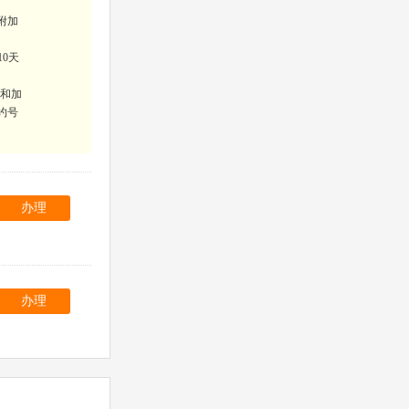
附加
10天
费和加
约号
办理
办理