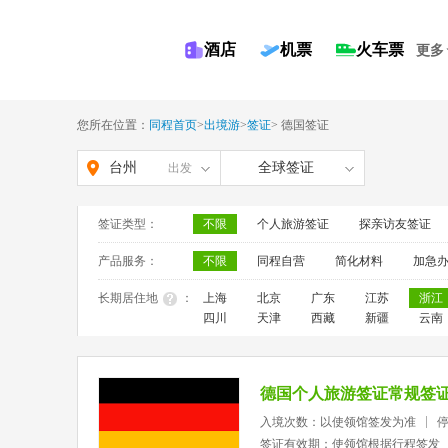
酒店
机票
火车票
更多
您所在位置：
同程首页
>
出境游
>
签证
>
德国签证
台州
全球签证
出发
签证类型：
不限
个人旅游签证
探亲访友签证
产品服务：
不限
同程自营
简化材料
加急
长期居住地
：
上海
北京
广东
江苏
浙江
四川
天津
西藏
新疆
云南
德国个人旅游签证常规签
入境次数：以使领馆签发为准
签证有效期：使领馆根据行程签发