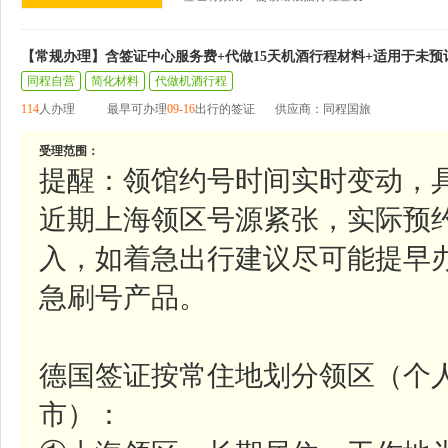
【常规办理】含签证中心服务费+代做15天机酒行程材料+适用于未预
同程自营
简化材料
代做机酒行程
114
人办理
最早可办理
09-16
出行的签证
供应商：同程国旅
受理范围：
提醒：领馆约号时间实时变动，
近期上海领区号源紧张，实际预
入，如着急出行建议尽可能提早
急刷号产品。
德国签证按常住地划分领区（个
市）：