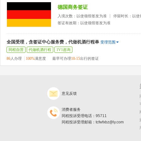
德国商务签证
入境次数：以使领馆签发为准
停留时长：以使
签证有效期：以使领馆签发为准
全国受理，含签证中心服务费，代做机酒行程单
受理范围
同程自营
代做机酒行程
1V1咨询
86
人办理
100%
满意度
最早可办理
10-15
出行的签证
意见反馈
消费者服务
同程投诉受理电话：95711
同程投诉受理邮箱：tcfwfxbz@ly.com