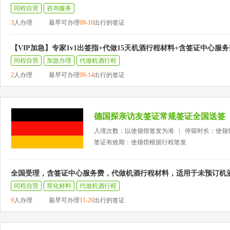
同程自营
咨询服务
3
人办理
最早可办理
09-16
出行的签证
【VIP加急】专家1v1出签指+代做15天机酒行程材料+含签证中心服务
同程自营
加急办理
代做机酒行程
2
人办理
最早可办理
09-14
出行的签证
德国探亲访友签证常规签证全国送签
入境次数：以使领馆签发为准
停留时长：使领
签证有效期：使领馆根据行程签发
全国受理，含签证中心服务费，代做机酒行程材料，适用于未预订机
同程自营
简化材料
代做机酒行程
9
人办理
最早可办理
11-20
出行的签证