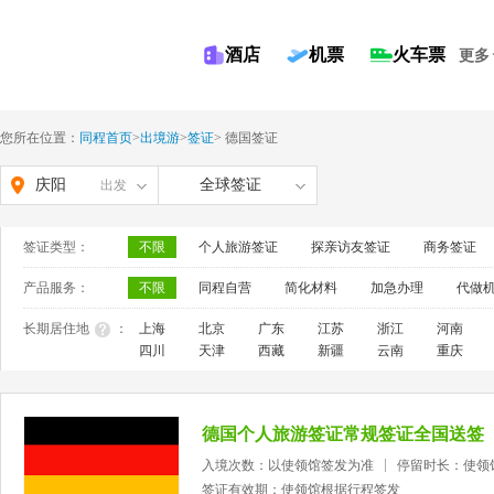
酒店
机票
火车票
更多
您所在位置：
同程首页
>
出境游
>
签证
>
德国签证
庆阳
全球签证
出发
签证类型：
不限
个人旅游签证
探亲访友签证
商务签证
产品服务：
不限
同程自营
简化材料
加急办理
代做
长期居住地
：
上海
北京
广东
江苏
浙江
河南
四川
天津
西藏
新疆
云南
重庆
德国个人旅游签证常规签证全国送签
入境次数：以使领馆签发为准
停留时长：使领
签证有效期：使领馆根据行程签发