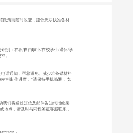
馆政策而随时改变，建议您尽快准备材
别：在职/自由职业/在校学生/退休/学
材料。
会电话通知，帮您避免、减少准备错材料
材料制作进度；*请保持手机畅通， 如
功我们将通过短信及邮件告知您指纹采
间或地点，请及时与同程签证客服联系，
领馆决定；