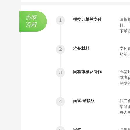
办签
1
提交订单并支付
请根
流程
料。
下单后
2
准备材料
支付
龄前
3
同程审核及制作
办签
或者
需增
4
面试/录指纹
我们
集/
每人
出签
请您