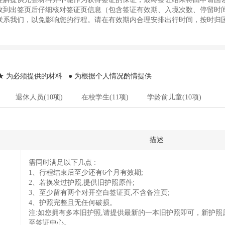
收到出签页后仔细核对签证页信息（包含签证有效期、入境次数、停留时
联系我们，以免影响您的行程。请在有效期内合理安排出行时间，按时归
 为必须提供的材料 ● 为根据个人情况酌情提供
退休人员(10项)
在校学生(11项)
学龄前儿童(10项)
描述
需同时满足以下几点 :
1、行程结束后至少还有6个月有效期;
2、若换发过护照,提供旧护照原件;
3、至少留有两个对开空白签证页,不含备注页;
4、护照完整且无任何破损。
注:如您拥有多本旧护照,请提供最新的一本旧护照即可，新护照
至签证中心。