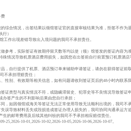
务费
您的综合情况，出签结果以领馆签证官的直接审核结果为准，拒签不作为
执行）
)馆工作出现差错导致出入境问题的我司不承担责任。
仅做参考，实际签证有效期停留天数等均以使（领）馆签发的签证内容为
特殊情况导致机票酒店费用损失，如因您在出签前自行前置预订机票酒店
产品，自行提供了机票、酒店预订单来辅助申请签证，请勿在获得签证前
本司不承担理赔责任；
名、性别、有效期等相关信息，如有问题请收到签证页后的48小时内联系
的签证类型与真实情况不符，或隐瞒滞留史、犯罪史等不良情况导致签证
续办签产生的不利影响后果由您自行承担；
不同，如因领馆或海关等签证无法正常使用导致无法顺利出境的，我司不
方失误导致材料丢失或毁损造成签证办理人损失的，我司协同沟通承运方
产生的邮寄费用及后续其他纠纷的我司不予承担相应赔偿责任。
10-01,2026-10-02,2026-10-05,2026-10-06,2026-10-07。