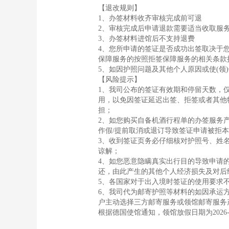
【退改规则】
1、办签材料收齐审核完成前可退
2、审核完成后申请退款需要适当收取服
3、办签材料进馆后不支持退费
4、您所申请的签证是否成功出签取决于
保障服务的按照拒签保障服务的相关条款
5、如因护照问题及其他个人原因或使(领
【风险提示】
1、我司公布的签证有效期和停留天数，
用，以免因签证延迟出签、拒签或者其他
担；
2、如您购买自备机酒行程单的办签服务
作假/提前取消或退订导致签证申请被拒
3、收到签证页务必仔细核对护照号、姓
谅解；
4、如您恶意隐瞒真实出行目的导致申请
还，由此产生的其他个人经济损失及对后
5、各国家对于出入境时签证的使用要求
6、我司代为邮寄护照等材料的如因承运
户主动选择三方邮寄服务或领馆邮寄服务
根据德国使馆通知，领馆放假日期为2026-09-25,2026-