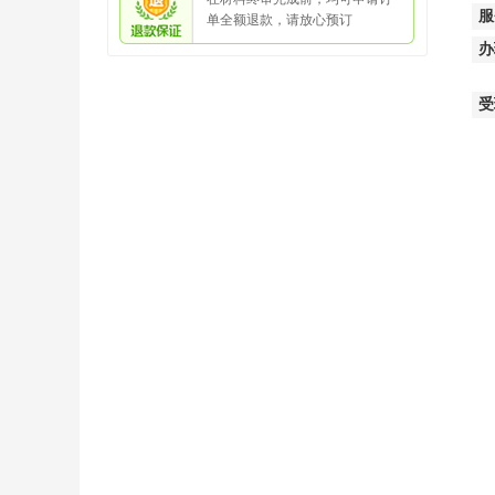
服
单全额退款，请放心预订
办
受