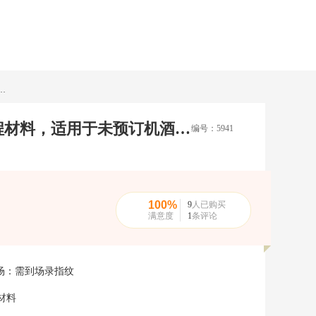
全国受理，含签证中心服务费，代做机酒行程材料，适用于未预订机酒的申请人>
德国探亲访友签证常规签证全国送签<全国受理，含签证中心服务费，代做机酒行程材料，适用于未预订机酒的申请人>
编号：5941
100%
9
人已购买
满意度
1
条评论
场：
需到场录指纹
材料