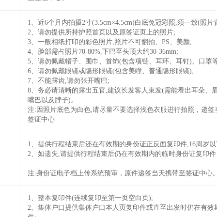
1、近6个月内拍摄2寸(3.5cm×4.5cm)白底免冠彩照,须一致(照
2、请勿提供所持护照首页以及原签证页上的照片;
3、一般相纸打印的彩色照片,照片不可翻拍、PS、美颜;
4、脸部需占照片70-80%,下巴至头顶大约30-36mm;
5、请勿佩戴帽子、围巾、首饰(包含项链、耳环、耳钉)、口罩等
6、请勿佩戴眼镜或隐形眼镜(包含美瞳、普通隐形眼镜);
7、不能露齿,请勿张开嘴巴;
8、务必请清晰的露出五官,建议长发客人束发(需能看出耳朵、
嘴巴以及脖子)。
注:因照片底色为白色,请尽量不要选择浅色衣服进行拍照，递签
签证中心
1、提供行程结束后还在有效期的身份证正反面复印件,16周岁以
2、如遗失,请提供行程结束后仍在有效期内的临时身份证复印件
注:身份证电子档上传系统预审，原件递签当天携带至签证中心
1、整本复印件(连续复印至第一页空白页);
2、集体户口提供集体户口本人页复印件或直至出发时仍在有效