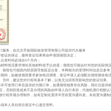
订服务，由北京乔旅国际旅游管理有限公司提供代办服务
得签证的保证，最终签证结果将由申请国领馆决定；
且出发时间必须在6个月内；
的材料情况要求增补其他材料或予以劝退；领馆也可能会针对您的实际情
。领馆也可能因内部原因导致延迟出签，本网相关的受理时间信息仅参考
请期间，如被使领馆要求参加电话调查，签证申请人必须配合领馆接收电
。另外，建议您对行程有基本了解，以免无法回答而影响您的签证结果。
料非可使用订单且提供的为预订单，如遇领馆抽查存在风险，我社仅提供
店，否则拒签或来不及办理的风险由申请人自行承担，代做机酒行程默认1
致行程常规办理制作，如有定制化需求辛苦前置沟通补差。未前置沟通制作
请人必须本人亲自前往签证中心递交资料。