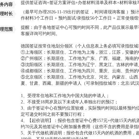
提供签证咨询+签证方案评估+办签材料清单及样本+材料审核
务内容
（最早可办理2026-11-19出行的签证 ，时间请现询客服 
理时长
作材料3个工作日 + 预约面试/录指纹56个工作日 + 正常使领馆
提醒：由于各地签证中心可预约时间不同，此产品仅展示最早
理范围
客服详询可约时间。
德国签证按常住地划分领区（个人信息表上务必填写录指纹城
①上海领区：长期居住、工作地为上海，浙江，江苏，安徽的申
②广州领区：长期居住、工作地为广东、广西、福建、海南的申
③沈阳领区：长期居住、工作地为辽宁、黑龙江、吉林的申请
④成都领区：长期居住、工作地为四川、重庆、云南、贵州的申
⑤北京领区：长期居住、工作地为北京、河北、内蒙古、山西
夏、甘肃、西藏、新疆的申请人（可录制指纹城市：北京/武汉/
1、受理常住地和工作地为中国大陆的申请人；
2、不接受18周岁及以下未成年人单独出行的预订；
3、由于签证中心在预约位置较难，实际预约时间以最终预约
定可递交时间之前不要预订行程；
4、【起价说明】：报价包含签证中心费157元+代做15天内
约70元及其他签证中心附加服务费用（这些不含的费用是录
5、关于代做机酒说明：报价包含代做15天内的机酒的费用，超过1