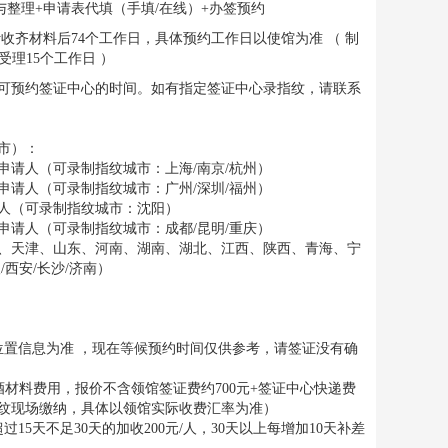
与整理+申请表代填（手填/在线）+办签预约
）预计收齐材料后74个工作日，具体预约工作日以使馆为准 （ 制
受理15个工作日 ）
可预约签证中心的时间。如有指定签证中心录指纹，请联系
市）：
请人（可录制指纹城市：上海/南京/杭州）
请人（可录制指纹城市：广州/深圳/福州）
人（可录制指纹城市：沈阳）
请人（可录制指纹城市：成都/昆明/重庆）
、天津、山东、河南、湖南、湖北、江西、陕西、青海、宁
西安/长沙/济南）
位置信息为准 ，现在等候预约时间仅供参考，请签证没有确
机酒材料费用，报价不含领馆签证费约700元+签证中心快递费
指纹现场缴纳，具体以领馆实际收费汇率为准）
5天不足30天的加收200元/人，30天以上每增加10天补差