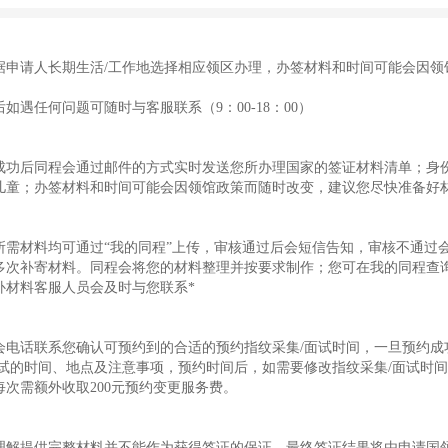
据申请人长期生活/工作地选择相应领区办理，办签材料和时间可能会因领
如遇任何问题可随时与客服联系（9：00-18：00）
成功后同程会通过邮件的方式实时发送您所办理国家的签证材料清单；身份识
儿童；办签材料和时间可能会因领馆政策而随时改变，建议您尽快准备好
所需材料均可通过“我的同程”上传，审核通过后会短信告知，审核不通过
多次补寄材料。同程会将您的材料整理并按要求制作；您可在我的同程查询
补材料客服人员会及时与您联系*
会电话联系您确认可预约到的合适的预约指纹采集/面试时间，一旦预约成
面试的时间、地点及注意事项，预约时间后，如需要修改指纹采集/面试时
每次需额外收取200元预约变更服务费。
理解提供完整材料并不能作为获得签证的保证，最终签证结果将由申请国