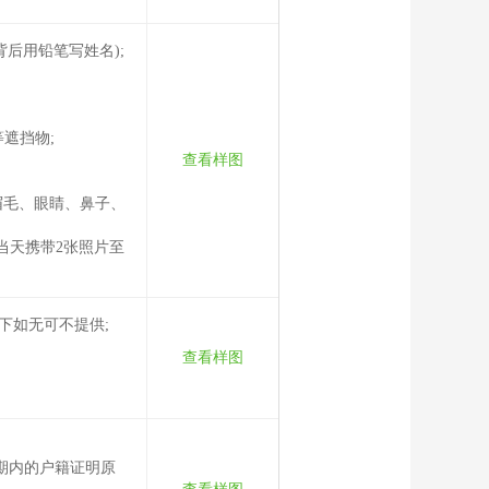
片背后用铅笔写姓名);
遮挡物;
查看样图
眉毛、眼睛、鼻子、
当天携带2张照片至
下如无可不提供;
查看样图
。
期内的户籍证明原