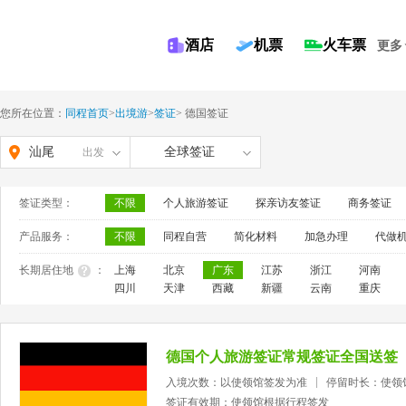
酒店
机票
火车票
更多
您所在位置：
同程首页
>
出境游
>
签证
>
德国签证
汕尾
全球签证
出发
签证类型：
不限
个人旅游签证
探亲访友签证
商务签证
产品服务：
不限
同程自营
简化材料
加急办理
代做
长期居住地
：
上海
北京
广东
江苏
浙江
河南
四川
天津
西藏
新疆
云南
重庆
德国个人旅游签证常规签证全国送签
入境次数：以使领馆签发为准
停留时长：使领
签证有效期：使领馆根据行程签发