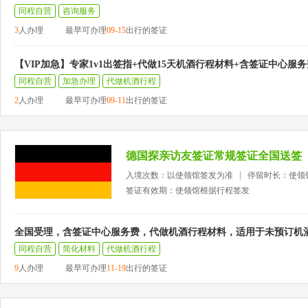
同程自营
咨询服务
3
人办理
最早可办理
09-15
出行的签证
【VIP加急】专家1v1出签指+代做15天机酒行程材料+含签证中心服务
同程自营
加急办理
代做机酒行程
2
人办理
最早可办理
09-11
出行的签证
德国探亲访友签证常规签证全国送签
入境次数：以使领馆签发为准
停留时长：使领
签证有效期：使领馆根据行程签发
全国受理，含签证中心服务费，代做机酒行程材料，适用于未预订机
同程自营
简化材料
代做机酒行程
9
人办理
最早可办理
11-19
出行的签证