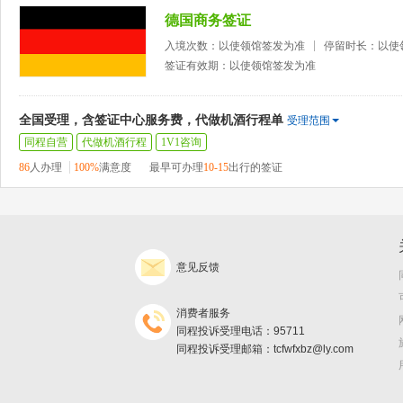
德国商务签证
入境次数：以使领馆签发为准
停留时长：以使
签证有效期：以使领馆签发为准
全国受理，含签证中心服务费，代做机酒行程单
受理范围
同程自营
代做机酒行程
1V1咨询
86
人办理
100%
满意度
最早可办理
10-15
出行的签证
意见反馈
消费者服务
同程投诉受理电话：95711
同程投诉受理邮箱：tcfwfxbz@ly.com