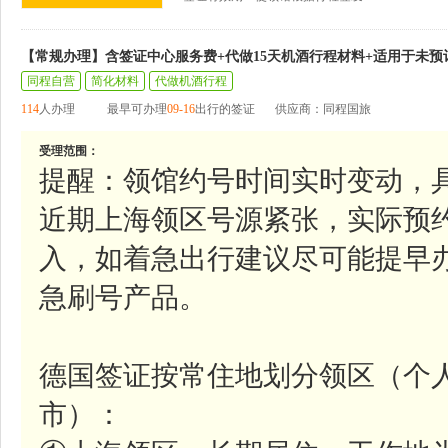
【常规办理】含签证中心服务费+代做15天机酒行程材料+适用于未预
同程自营
简化材料
代做机酒行程
114
人办理
最早可办理
09-16
出行的签证
供应商：同程国旅
受理范围：
提醒：领馆约号时间实时变动，
近期上海领区号源紧张，实际预
入，如着急出行建议尽可能提早
急刷号产品。
德国签证按常住地划分领区（个
市）：