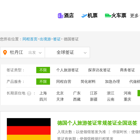
酒店
机票
火车票
更多
您所在位置：
同程首页
>
出境游
>
签证
>
德国签证
牡丹江
全球签证
出发
签证类型：
不限
个人旅游签证
探亲访友签证
商务签证
产品服务：
不限
同程自营
简化材料
加急办理
代做
长期居住地
：
上海
北京
广东
江苏
浙江
河南
四川
天津
西藏
新疆
云南
重庆
德国个人旅游签证常规签证全国送签
入境次数：以使领馆签发为准
停留时长：使领
签证有效期：使领馆根据行程签发