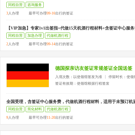
同程自营
咨询服务
3
人办理
最早可办理
09-16
出行的签证
【VIP加急】专家1v1出签指+代做15天机酒行程材料+含签证中心服务
同程自营
加急办理
代做机酒行程
2
人办理
最早可办理
09-14
出行的签证
德国探亲访友签证常规签证全国送签
入境次数：以使领馆签发为准
停留时长：使领
签证有效期：使领馆根据行程签发
全国受理，含签证中心服务费，代做机酒行程材料，适用于未预订机
同程自营
简化材料
代做机酒行程
9
人办理
最早可办理
11-20
出行的签证