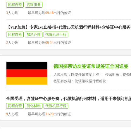
同程自营
咨询服务
3
人办理
最早可办理
09-16
出行的签证
【VIP加急】专家1v1出签指+代做15天机酒行程材料+含签证中心服务
同程自营
加急办理
代做机酒行程
2
人办理
最早可办理
09-14
出行的签证
德国探亲访友签证常规签证全国送签
入境次数：以使领馆签发为准
停留时长：使领
签证有效期：使领馆根据行程签发
全国受理，含签证中心服务费，代做机酒行程材料，适用于未预订机
同程自营
简化材料
代做机酒行程
9
人办理
最早可办理
11-20
出行的签证