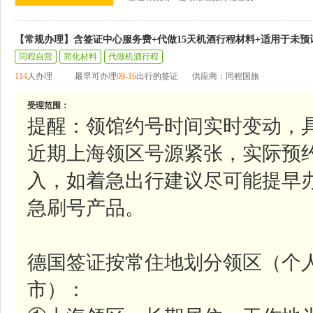
【常规办理】含签证中心服务费+代做15天机酒行程材料+适用于未预
同程自营
简化材料
代做机酒行程
114
人办理
最早可办理
09-16
出行的签证
供应商：同程国旅
受理范围：
提醒：领馆约号时间实时变动，
近期上海领区号源紧张，实际预
入，如着急出行建议尽可能提早
急刷号产品。
德国签证按常住地划分领区（个
市）：