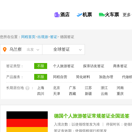
酒店
机票
火车票
更多
您所在位置：
同程首页
>
出境游
>
签证
>
德国签证
乌兰察
全球签证
出发
布
签证类型：
不限
个人旅游签证
探亲访友签证
商务签证
产品服务：
不限
同程自营
简化材料
加急办理
代做
长期居住地
：
上海
北京
广东
江苏
浙江
河南
四川
天津
西藏
新疆
云南
重庆
德国个人旅游签证常规签证全国送签
入境次数：以使领馆签发为准
停留时长：使领
签证有效期：使领馆根据行程签发