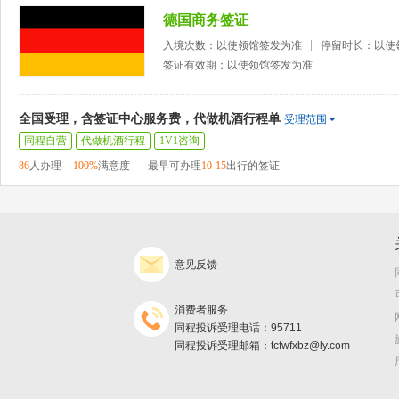
德国商务签证
入境次数：以使领馆签发为准
停留时长：以使
签证有效期：以使领馆签发为准
全国受理，含签证中心服务费，代做机酒行程单
受理范围
同程自营
代做机酒行程
1V1咨询
86
人办理
100%
满意度
最早可办理
10-15
出行的签证
意见反馈
消费者服务
同程投诉受理电话：95711
同程投诉受理邮箱：tcfwfxbz@ly.com