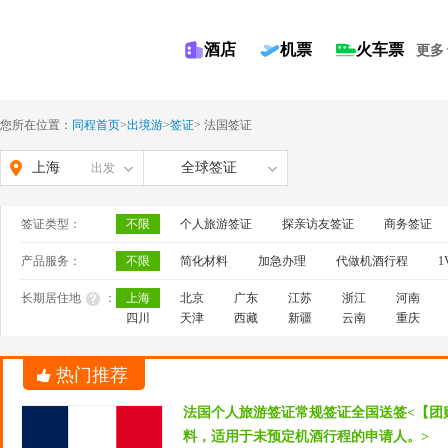
酒店
机票
火车票
更多
您所在位置：
同程首页
>
出境游
>
签证
>
法国签证
上海
全球签证
出发
签证类型：
不限
个人旅游签证
探亲访友签证
商务签证
产品服务：
不限
简化材料
加急办理
代做机酒行程
1
长期居住地
：
上海
北京
广东
江苏
浙江
河南
四川
天津
西藏
新疆
云南
重庆
热门推荐
法国个人旅游签证常规签证全国送签<【团
料，适用于未预定机酒行程的申请人。>