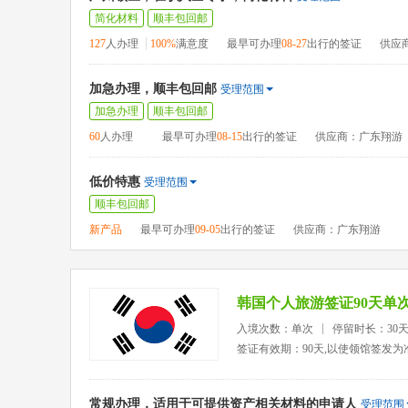
简化材料
顺丰包回邮
127
人办理
100%
满意度
最早可办理
08-27
出行的签证
供应
加急办理，顺丰包回邮
受理范围
加急办理
顺丰包回邮
60
人办理
最早可办理
08-15
出行的签证
供应商：广东翔游
低价特惠
受理范围
顺丰包回邮
新产品
最早可办理
09-05
出行的签证
供应商：广东翔游
韩国个人旅游签证90天单
入境次数：单次
停留时长：30
签证有效期：90天,以使领馆签发为
常规办理，适用于可提供资产相关材料的申请人
受理范围