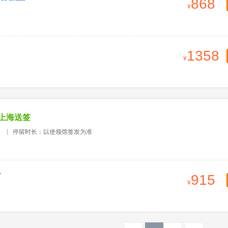
868
1358
上海送签
）
停留时长：以使领馆签发为准
准
915