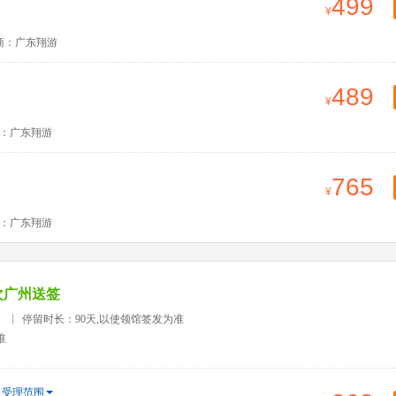
499
商：广东翔游
489
：广东翔游
765
：广东翔游
次广州送签
）
停留时长：90天,以使领馆签发为准
准
受理范围