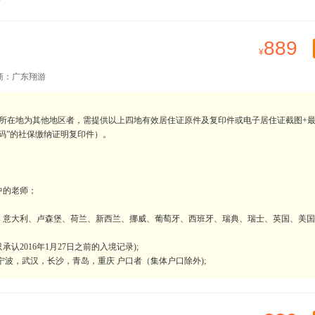
889
商：广东翔游
所在地为其他地区者，需提供以上四地有效居住证原件及复印件或电子居住证截图+
码”的社保缴纳证明复印件）。
中的老师；
；
、意大利、卢森堡、荷兰、新西兰、挪威、葡萄牙、西班牙、瑞典、瑞士、英国、美国
2016年1月27日之前的入境记录);
波，武汉，长沙，青岛，重庆 户口者（集体户口除外);