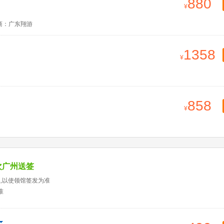
880
商：广东翔游
1358
858
次广州送签
天,以使领馆签发为准
准