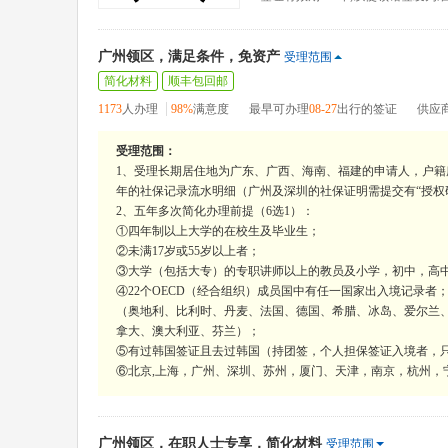
广州领区，满足条件，免资产
受理范围
简化材料
顺丰包回邮
1173
人办理
98%
满意度
最早可办理
08-27
出行的签证
供应
受理范围：
1、受理长期居住地为广东、广西、海南、福建的申请人，户籍
年的社保记录流水明细（广州及深圳的社保证明需提交有“授权
2、五年多次简化办理前提（6选1）：
①四年制以上大学的在校生及毕业生；
②未满17岁或55岁以上者；
③大学（包括大专）的专职讲师以上的教员及小学，初中，高
④22个OECD（经合组织）成员国中有任一国家出入境记录者
（奥地利、比利时、丹麦、法国、德国、希腊、冰岛、爱尔兰
拿大、澳大利亚、芬兰）；
⑤有过韩国签证且去过韩国（持团签，个人担保签证入境者，只承认
⑥北京,上海，广州、深圳、苏州，厦门、天津，南京，杭州，宁
广州领区，在职人士专享，简化材料
受理范围