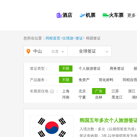
酒店
机票
火车票
更多
您所在位置：
同程首页
>
出境游
>
签证
>
韩国签证
中山
全球签证
出发
签证类型：
不限
个人旅游签证
商务签证
产品服务：
不限
免资产
简化材料
同程自
长期居住地
：
上海
北京
广东
江苏
浙江
河南
宁夏
吉林
黑龙江
湖
韩国五年多次个人旅游签
入境次数：多次（以领馆签发为准
签证有效期：5年,以使领馆签发为