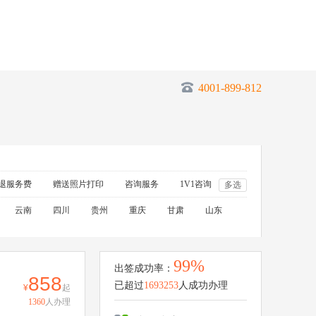
4001-899-812
退服务费
赠送照片打印
咨询服务
1V1咨询
多选
云南
四川
贵州
重庆
甘肃
山东
99%
出签成功率：
858
已超过
1693253
人成功办理
起
1360
人办理