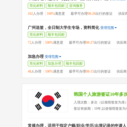
简化材料
顺丰包回邮
咨询服务
162
人办理
100%
满意度
最早可办理
08-26
出行的签证
供应
广州送签，全日制大学生专场，资料简化
受理范围
简化材料
顺丰包回邮
72
人办理
100%
满意度
最早可办理
08-27
出行的签证
供应商
加急办理
受理范围
简化材料
加急办理
顺丰包回邮
48
人办理
100%
满意度
最早可办理
08-15
出行的签证
供应商
韩国个人旅游签证10年多
入境次数：多次（以领馆签发为准
签证有效期：10年,以使领馆签发为
常规办理，适用于指定户籍/职业/学历/出境记录的申请人