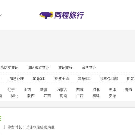
探亲访友签证
团队旅游签证
签证转移
留学签证
营
加急办理
加急5工
拒签全退
加急6工
顺丰包回邮
拒签
辽宁
山西
新疆
内蒙古
西藏
河北
天津
青海
南
湖北
陕西
江西
海南
广西
福建
安徽
证
）
停留时长：以使领馆签发为准
准