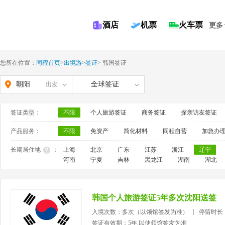
酒店
机票
火车票
更多
您所在位置：
同程首页
>
出境游
>
签证
>
韩国签证
朝阳
全球签证
出发
签证类型：
不限
个人旅游签证
商务签证
探亲访友签证
产品服务：
不限
免资产
简化材料
同程自营
加急办
长期居住地
：
上海
北京
广东
江苏
浙江
辽宁
河南
宁夏
吉林
黑龙江
湖南
湖北
韩国个人旅游签证5年多次沈阳送签
入境次数：多次（以领馆签发为准）
停留时长
签证有效期：5年,以使领馆签发为准