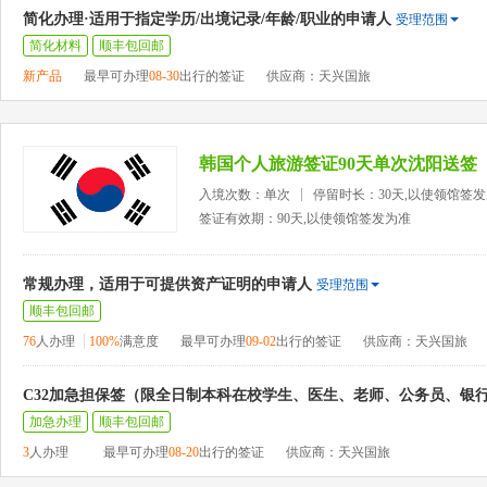
简化办理·适用于指定学历/出境记录/年龄/职业的申请人
受理范围
简化材料
顺丰包回邮
新产品
最早可办理
08-30
出行的签证
供应商：天兴国旅
韩国个人旅游签证90天单次沈阳送签
入境次数：单次
停留时长：30天,以使领馆签
签证有效期：90天,以使领馆签发为准
常规办理，适用于可提供资产证明的申请人
受理范围
顺丰包回邮
76
人办理
100%
满意度
最早可办理
09-02
出行的签证
供应商：天兴国旅
C32加急担保签（限全日制本科在校学生、医生、老师、公务员、银
加急办理
顺丰包回邮
3
人办理
最早可办理
08-20
出行的签证
供应商：天兴国旅