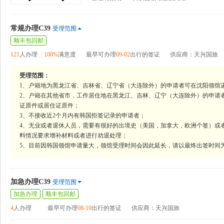
常规办理C39
受理范围
顺丰包回邮
121
人办理
100%
满意度
最早可办理
09-02
出行的签证
供应商：天兴国旅
受理范围：
1、户籍地为黑龙江省、吉林省、辽宁省（大连除外）的申请者可在沈阳领馆
2、户籍在其他省市，工作居住地在黑龙江、吉林、辽宁（大连除外）的申请
证原件或居住证原件；
3、不接收近2个月内有韩国拒签记录的申请者；
4、无业或者退休人员，需要有很好的出境史（美国，加拿大，欧洲个签）或
料情况要求增补材料或者进行劝退处理；
5、目前因韩国领馆申请量大，领馆受理时间会因此延长，请以最终出签时间
加急办理C39
受理范围
加急办理
顺丰包回邮
4
人办理
最早可办理
08-19
出行的签证
供应商：天兴国旅