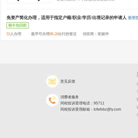
免资产简化办理，适用于指定户籍/职业/学历/出境记录的申请人
受理
顺丰包回邮
53
人办理
最早可办理
08-26
出行的签证
供应商：富丽华
意见反馈
消费者服务
同程投诉受理电话：95711
同程投诉受理邮箱：tcfwfxbz@ly.com