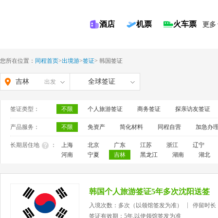
酒店
机票
火车票
更多
您所在位置：
同程首页
>
出境游
>
签证
>
韩国签证
吉林
全球签证
出发
签证类型：
不限
个人旅游签证
商务签证
探亲访友签证
产品服务：
不限
免资产
简化材料
同程自营
加急办
长期居住地
：
上海
北京
广东
江苏
浙江
辽宁
河南
宁夏
吉林
黑龙江
湖南
湖北
韩国个人旅游签证5年多次沈阳送签
入境次数：多次（以领馆签发为准）
停留时长
签证有效期：5年,以使领馆签发为准