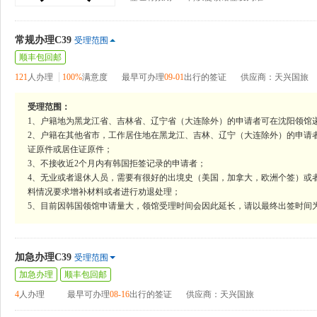
常规办理C39
受理范围
顺丰包回邮
121
人办理
100%
满意度
最早可办理
09-01
出行的签证
供应商：天兴国旅
受理范围：
1、户籍地为黑龙江省、吉林省、辽宁省（大连除外）的申请者可在沈阳领馆
2、户籍在其他省市，工作居住地在黑龙江、吉林、辽宁（大连除外）的申请
证原件或居住证原件；
3、不接收近2个月内有韩国拒签记录的申请者；
4、无业或者退休人员，需要有很好的出境史（美国，加拿大，欧洲个签）或
料情况要求增补材料或者进行劝退处理；
5、目前因韩国领馆申请量大，领馆受理时间会因此延长，请以最终出签时间
加急办理C39
受理范围
加急办理
顺丰包回邮
4
人办理
最早可办理
08-16
出行的签证
供应商：天兴国旅