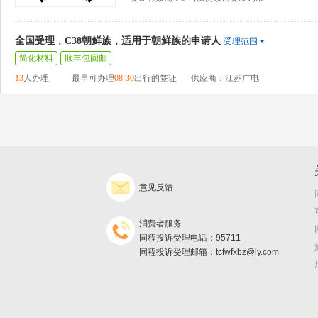
全国受理，C38朝鲜族，适用于朝鲜族的申请人
受理范围
简化材料
顺丰包回邮
13
人办理
最早可办理
08-30
出行的签证
供应商：江苏广电
意见反馈
消费者服务
同程投诉受理电话：95711
同程投诉受理邮箱：tcfwfxbz@ly.com