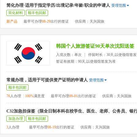
简化办理·适用于指定学历/出境记录/年龄/职业的申请人
受理范围
简化材料
顺丰包回邮
新产品
最早可办理
08-29
出行的签证
供应商：天兴国旅
韩国个人旅游签证90天单次沈阳送签
入境次数：单次
停留时长：30天,以使领馆签
签证有效期：90天,以使领馆签发为准
常规办理，适用于可提供资产证明的申请人
受理范围
顺丰包回邮
76
人办理
100%
满意度
最早可办理
09-01
出行的签证
供应商：天兴国旅
C32加急担保签（限全日制本科在校学生、医生、老师、公务员、银
加急办理
顺丰包回邮
3
人办理
最早可办理
08-19
出行的签证
供应商：天兴国旅