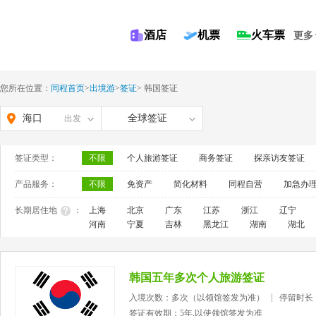
酒店
机票
火车票
更多
您所在位置：
同程首页
>
出境游
>
签证
>
韩国签证
海口
全球签证
出发
签证类型：
不限
个人旅游签证
商务签证
探亲访友签证
产品服务：
不限
免资产
简化材料
同程自营
加急办
长期居住地
：
上海
北京
广东
江苏
浙江
辽宁
河南
宁夏
吉林
黑龙江
湖南
湖北
韩国五年多次个人旅游签证
入境次数：多次（以领馆签发为准）
停留时长
签证有效期：5年,以使领馆签发为准