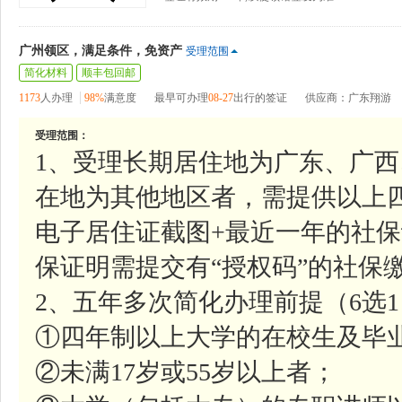
广州领区，满足条件，免资产
受理范围
简化材料
顺丰包回邮
1173
人办理
98%
满意度
最早可办理
08-27
出行的签证
供应商：广东翔游
受理范围：
1、受理长期居住地为广东、广
在地为其他地区者，需提供以上
电子居住证截图+最近一年的社
保证明需提交有“授权码”的社保
2、五年多次简化办理前提（6选
①四年制以上大学的在校生及毕
②未满17岁或55岁以上者；