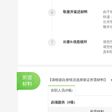
6
取签并返还材料
由于
快递
出并
顺丰
7
出签&信息核对
请您
请您
及时
所需
【请根据自身情况选择签证所需材料】 ★
材料
在职人员(8项)
必须提供（8项）
所需材料