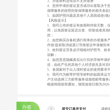
3、办签材料进馆后不支持退费
4、您所申请的签证是否成功出签取决于
保障服务的按照拒签保障服务的相关条款
5、如因护照问题及其他个人原因或使(领
【风险提示】
1、我司公布的签证有效期和停留天数，
用，以免因签证延迟出签、拒签或者其他
担；
2、如您购买自备机酒行程单的办签服务
作假/提前取消或退订导致签证申请被拒
3、收到签证页务必仔细核对护照号、姓
谅解；
4、如您恶意隐瞒真实出行目的导致申请
还，由此产生的其他个人经济损失及对后
5、各国家对于出入境时签证的使用要求
6、我司代为邮寄护照等材料的如因承运
户主动选择三方邮寄服务或领馆邮寄服务
根据韩国使馆通知，领馆放假日期为2026-09-25,2026-1
办签
1
提交订单并支付
请根