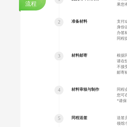
流程
果您
2
准备材料
支付
身份
办签
同程
3
材料邮寄
根据
请在
不接
邮寄
4
材料审核与制作
同程
您可
*请
5
同程送签
送签
领馆