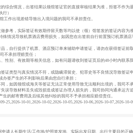
您的综合情况，出签结果以领馆签证官的直接审核结果为准，拒签不作为
执行）
)馆工作出现差错导致出入境问题的我司不承担责任。
仅做参考，实际签证有效期停留天数等均以使（领）馆签发的签证内容为
特殊情况导致机票酒店费用损失，如因您在出签前自行前置预订机票酒店
产品，自行提供了机票、酒店预订单来辅助申请签证，请勿在获得签证前
本司不承担理赔责任；
名、性别、有效期等相关信息，如有问题请收到签证页后的48小时内联系
的签证类型与真实情况不符，或隐瞒滞留史、犯罪史等不良情况导致签证
续办签产生的不利影响后果由您自行承担；
不同，如因领馆或海关等签证无法正常使用导致无法顺利出境的，我司不
方失误导致材料丢失或毁损造成签证办理人损失的，我司协同沟通承运方
产生的邮寄费用及后续其他纠纷的我司不予承担相应赔偿责任。
0-01,2026-10-02,2026-10-05,2026-10-06,2026-10-07,2026-10-09
据申请人长期生活/工作地/护照签发地、实际出发日期、出行主要目的正