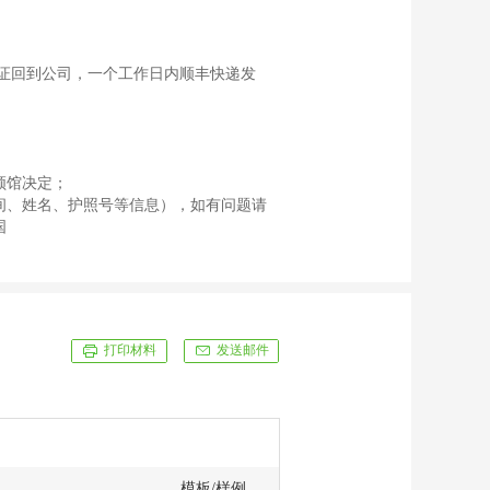
签证回到公司，一个工作日内顺丰快递发
领馆决定；
间、姓名、护照号等信息），如有问题请
国
打印材料
发送邮件
模板/样例