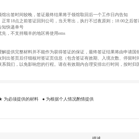
领馆出签时间较晚，签证最终结果将于领馆取回后一个工作日内告知
：正常18点之前签证回到公司，当天寄出，执行不过夜原则；18:00之后
告知快递单号
优先，不支持顺丰的地区将使用ems
理解提供完整材料并不能作为获得签证的保证，最终签证结果将由申请国
收到出签页后仔细核对签证页信息（包含签证有效期、入境次数、停留时
联系我们，以免影响您的行程。请在有效期内合理安排出行时间，按时归
 为必须提供的材料 ● 为根据个人情况酌情提供
描述