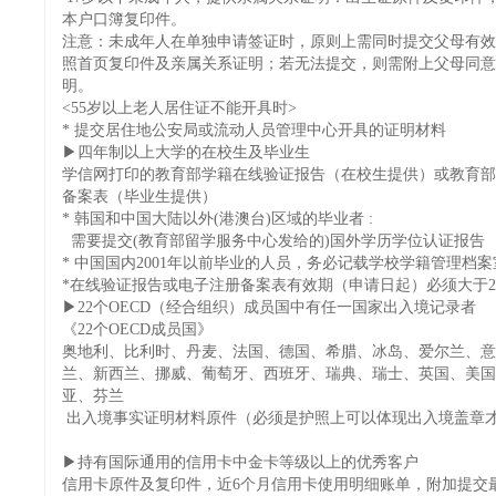
本户口簿复印件。
注意：未成年人在单独申请签证时，原则上需同时提交父母有效
照首页复印件及亲属关系证明；若无法提交，则需附上父母同意
明。
<55岁以上老人居住证不能开具时>
* 提交居住地公安局或流动人员管理中心开具的证明材料
▶四年制以上大学的在校生及毕业生
学信网打印的教育部学籍在线验证报告（在校生提供）或教育部
备案表（毕业生提供）
* 韩国和中国大陆以外(港澳台)区域的毕业者 :
需要提交(教育部留学服务中心发给的)国外学历学位认证报告
* 中国国内2001年以前毕业的人员，务必记载学校学籍管理档
*在线验证报告或电子注册备案表有效期（申请日起）必须大于
▶22个OECD（经合组织）成员国中有任一国家出入境记录者
《22个OECD成员国》
奥地利、比利时、丹麦、法国、德国、希腊、冰岛、爱尔兰、意
兰、新西兰、挪威、葡萄牙、西班牙、瑞典、瑞士、英国、美国
亚、芬兰
出入境事实证明材料原件（必须是护照上可以体现出入境盖章
▶持有国际通用的信用卡中金卡等级以上的优秀客户
信用卡原件及复印件，近6个月信用卡使用明细账单，附加提交