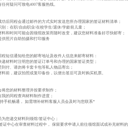
有任何疑问可致电4007客服热线。
成功后同程会通过邮件的方式实时发送您所办理国家的签证材料清单；
识别：在职/自由职业/在校学生/退休/学龄前儿童；
材料和时间可能会因领馆政策而随时改变，建议您材料准备好尽快邮寄；
提供照片自助拍摄和打印服务
同程短信通知给您的邮寄地址及收件人信息来邮寄材料：
快递材料时注明您的签证订单号和办理的国家签证类型；
受到付、请勿将卡套卡包等私人物品寄出；
材料前，建议拍照或复印备份，以便出签后可及时购买机票。
会将您的材料整理并按要求制作；
在我的同程查询材料制作进度；
保持手机畅通， 如需增补材料客服人员会及时与您联系*
员为您递交材料到领馆/签证中心；
/签证中心在审查材料过程中， 保留要求申请人前往领馆面试或补充材料