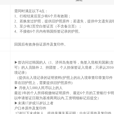
需同时满足以下4点：
1、行程结束后至少有6个月有效期；
2、若换发过护照，提供旧护照原件；若遗失，提供中文遗失说
3、至少有2页空白签证页（不含备注页）；
4、不接收6个月内有韩国拒签记录的护照。
回国后有效身份证原件及复印件。
▶曾访问过韩国的人（1、济州岛免签等，免签入境相关国家(
可）的人员除外 2、持团签，个人担保签证入境者，只承认2016
境记录）
（提供出入境记录的证明资料(护照上的出入境审查印章复印件
章在旧护照上，需要提供旧护照原件)
▶ 月收入5,000人民币以上的人
最近1年的个人所得税缴纳证明原件、最近6个月的工资银行卡明
以申请签证日期为基准两周以内,工资明细标记后提交）
▶未满17岁或55岁以上者
户口本原件及复印件
17岁以下未成年人，提供亲属关系证明：出生证原件及复印件