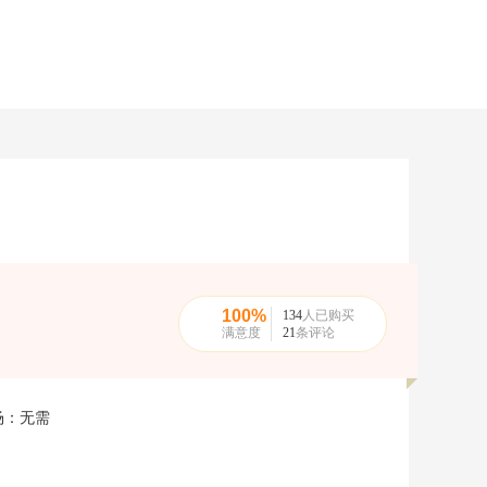
100%
134
人已购买
满意度
21
条评论
场：
无需