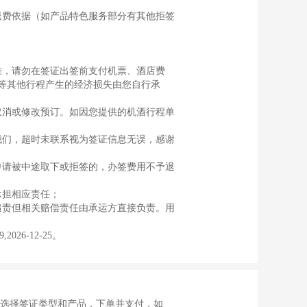
退费依据（如产品特色服务部分有其他拒签
准，请勿在签证出签前支付机票、酒店费
等其他行程产生的经济损失由您自行承
取消或修改预订。如因您提供的机酒行程单
我们，超时未联系视为签证信息无误，感谢
申请被中途取下或拒签的，办签费用不予退
承担相应责任；
追责但相关赔偿责任由承运方直接负责。用
,2026-12-25。
确选择签证类型和产品，下单并支付，如