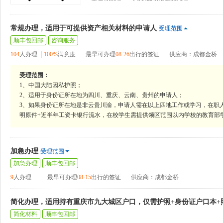
常规办理，适用于可提供资产相关材料的申请人
受理范围
顺丰包回邮
咨询服务
104
人办理
100%
满意度
最早可办理
08-26
出行的签证
供应商：成都金桥
受理范围：
1、中国大陆因私护照；
2、适用于身份证所在地为四川、重庆、云南、贵州的申请人；
3、如果身份证所在地是非云贵川渝，申请人需在以上四地工作或学习，在职
明原件+近半年工资卡银行流水，在校学生需提供领区范围以内学校的教育部
加急办理
受理范围
加急办理
顺丰包回邮
9
人办理
最早可办理
08-15
出行的签证
供应商：成都金桥
简化办理，适用持有重庆市九大城区户口，仅需护照+身份证户口本+
简化材料
顺丰包回邮