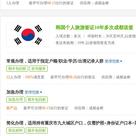
2
人办理
最早可办理
08-15
出行的签证
供应商：成都金桥
韩国个人旅游签证10年多次成都送签
入境次数：多次
停留时长：30天至90天,以使
签证有效期：10年,以使领馆签发为准
常规办理，适用于指定户籍/职业/学历/出境记录人群
受理范围
顺丰包回邮
咨询服务
22
人办理
100%
满意度
最早可办理
08-26
出行的签证
供应商：成都金桥
加急办理
受理范围
加急办理
顺丰包回邮
新产品
最早可办理
08-15
出行的签证
供应商：成都金桥
简化办理，适用持有重庆市九大城区户口，仅需护照+身份证户口本+
简化材料
顺丰包回邮