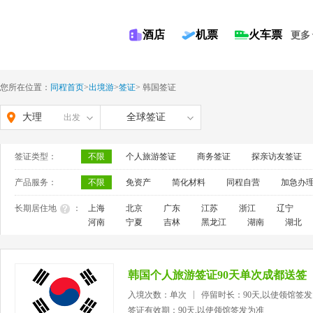
酒店
机票
火车票
更多
您所在位置：
同程首页
>
出境游
>
签证
>
韩国签证
大理
全球签证
出发
签证类型：
不限
个人旅游签证
商务签证
探亲访友签证
产品服务：
不限
免资产
简化材料
同程自营
加急办
长期居住地
：
上海
北京
广东
江苏
浙江
辽宁
河南
宁夏
吉林
黑龙江
湖南
湖北
韩国个人旅游签证90天单次成都送签
入境次数：单次
停留时长：90天,以使领馆签
签证有效期：90天,以使领馆签发为准