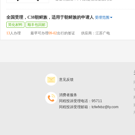
全国受理，C38朝鲜族，适用于朝鲜族的申请人
受理范围
简化材料
顺丰包回邮
13
人办理
最早可办理
09-02
出行的签证
供应商：江苏广电
意见反馈
消费者服务
同程投诉受理电话：95711
同程投诉受理邮箱：tcfwfxbz@ly.com