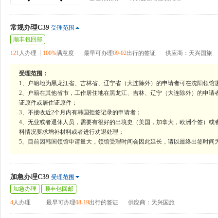
常规办理C39
受理范围
顺丰包回邮
121
人办理
100%
满意度
最早可办理
09-02
出行的签证
供应商：天兴国旅
受理范围：
1、户籍地为黑龙江省、吉林省、辽宁省（大连除外）的申请者可在沈阳领馆
2、户籍在其他省市，工作居住地在黑龙江、吉林、辽宁（大连除外）的申请
证原件或居住证原件；
3、不接收近2个月内有韩国拒签记录的申请者；
4、无业或者退休人员，需要有很好的出境史（美国，加拿大，欧洲个签）或
料情况要求增补材料或者进行劝退处理；
5、目前因韩国领馆申请量大，领馆受理时间会因此延长，请以最终出签时间
加急办理C39
受理范围
加急办理
顺丰包回邮
4
人办理
最早可办理
08-19
出行的签证
供应商：天兴国旅