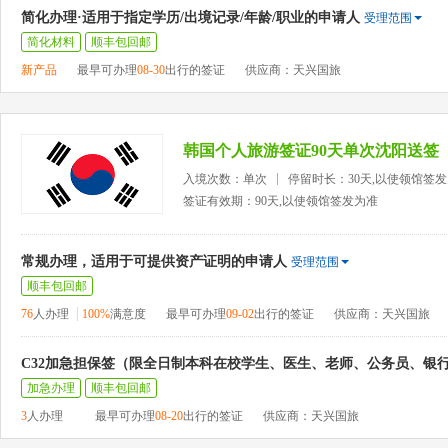
简化办理·适用于指定学历/出境记录/年龄/职业的申请人
受理范围
简化材料
顺丰包回邮
新产品
最早可办理
08-30
出行的签证
供应商：天兴国旅
韩国个人旅游签证90天单次沈阳送签
入境次数：单次
停留时长：30天,以使领馆签
签证有效期：90天,以使领馆签发为准
常规办理，适用于可提供资产证明的申请人
受理范围
顺丰包回邮
76
人办理
100%
满意度
最早可办理
09-02
出行的签证
供应商：天兴国旅
C32加急担保签（限全日制本科在校学生、医生、老师、公务员、银
加急办理
顺丰包回邮
3
人办理
最早可办理
08-20
出行的签证
供应商：天兴国旅