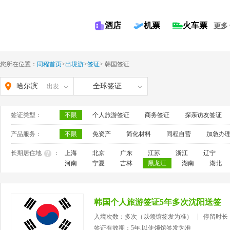
酒店
机票
火车票
更多
您所在位置：
同程首页
>
出境游
>
签证
>
韩国签证
哈尔滨
全球签证
出发
签证类型：
不限
个人旅游签证
商务签证
探亲访友签证
产品服务：
不限
免资产
简化材料
同程自营
加急办
长期居住地
：
上海
北京
广东
江苏
浙江
辽宁
河南
宁夏
吉林
黑龙江
湖南
湖北
韩国个人旅游签证5年多次沈阳送签
入境次数：多次（以领馆签发为准）
停留时长
签证有效期：5年,以使领馆签发为准