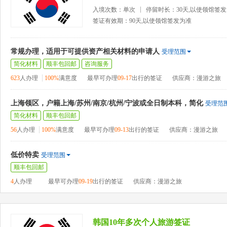
入境次数：单次
停留时长：30天,以使领馆签
签证有效期：90天,以使领馆签发为准
常规办理，适用于可提供资产相关材料的申请人
受理范围
简化材料
顺丰包回邮
咨询服务
623
人办理
100%
满意度
最早可办理
09-17
出行的签证
供应商：漫游之旅
上海领区，户籍上海/苏州/南京/杭州/宁波或全日制本科，简化
受理范
简化材料
顺丰包回邮
56
人办理
100%
满意度
最早可办理
09-13
出行的签证
供应商：漫游之旅
低价特卖
受理范围
顺丰包回邮
4
人办理
最早可办理
09-19
出行的签证
供应商：漫游之旅
韩国10年多次个人旅游签证