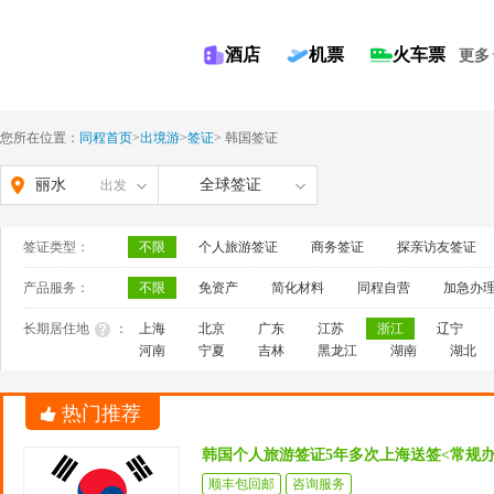
酒店
机票
火车票
更多
您所在位置：
同程首页
>
出境游
>
签证
>
韩国签证
丽水
全球签证
出发
签证类型：
不限
个人旅游签证
商务签证
探亲访友签证
产品服务：
不限
免资产
简化材料
同程自营
加急办
长期居住地
：
上海
北京
广东
江苏
浙江
辽宁
河南
宁夏
吉林
黑龙江
湖南
湖北
热门推荐
韩国个人旅游签证5年多次上海送签<常规
顺丰包回邮
咨询服务