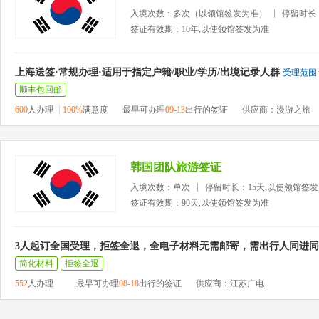
入境次数：多次（以领馆签发为准）
停留时长
签证有效期：10年,以使领馆签发为准
上海送签·常规办理·适用于指定户籍/职业/学历/出境记录人群
受理范围
顺丰包回邮
600
人办理
100%
满意度
最早可办理
09-13
出行的签证
供应商：漫游之旅
韩国团队旅游签证
入境次数：单次
停留时长：15天,以使领馆签
签证有效期：90天,以使领馆签发为准
3人起订全国受理，拒签全退，全电子材料无需邮寄，需出行人同进
简化材料
拒签全退
552
人办理
最早可办理
08-18
出行的签证
供应商：江苏广电