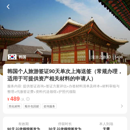
韩国
漫游之旅
|
ID：5498
韩国个人旅游签证90天单次上海送签（常规办理，
适用于可提供资产相关材料的申请人）
服务内容: 提供签证咨询+签证方案评估+办签材料清单及样本+材料审核与
整理+代缴签证费+资料代送领馆+护照代领取
489
¥
/人
简化材料
顺丰包回邮
咨询服务
有效期
停留时长
本人到场
90天,以使领馆签发为
30天,以使领馆签发为
无需