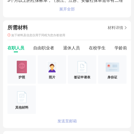
3个月以上的社保帐单，（浙江、江苏、安徽社保单需带有二维
码）或领区内近3个月以上的税单，如是在校在读学生提供学信
展开全部
网证明（需满3个月并体现在读中）；

3、如父母一方/配偶为韩国籍，无法申请旅游，需办理探亲签
所需材料
材料详情
证；

4、不接收持有有效登入证的申请人；

如下材料及信息仅用于同程为您办签使用
5、不接收6个月内有韩国拒签记录的护照；

在职人员
自由职业者
退休人员
在校学生
学龄前儿
6、不接受已持有韩国签证有效期到期时间大于6个月的申请人；

7、领馆的签证受理时间可能会延期，请签证未出结果之前不要
预订任何机票酒店行程。
护照
照片
签证申请表
身份证
其他材料
发送至邮箱