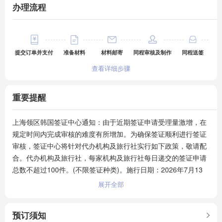
办理流程
提交订单并支付
准备材料
材料邮寄
同程审核及制作
同程送签
出
查看详细步骤
重要提醒
上海领区韩国签证中心通知：由于近期签证申请受理量激增，在
规定时间内完成审核的难度有所增加。为确保签证顺利进行签证
审核，签证中心将针对代办机构及旅行社实行如下政策，敬请配
合。代办机构及旅行社，每家机构及旅行社每日递交的签证申请
总数不超过100件。(不限签证种类)。施行日期：2026年7月13
日。针对我司制作完成的材料，将会实行预约排队送签方式，预
展开全部
计排队时间2-3工作日。请申请人预留最够时间申请签证，请勿
在签证出签前支付机票、酒店费用，以免因签证延迟出签、拒签
预订须知
或者其他特殊情况导致机票酒店费用损失，如因您在出签前自行