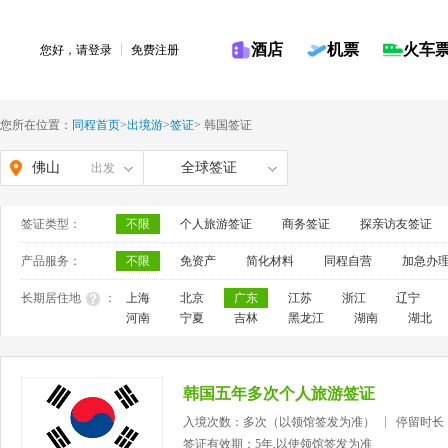
酒店
机票
火车
您好，请
登录
免费注册
您所在位置：
同程首页
>
出境游
>
签证
>
韩国签证
佛山
全球签证
出发
签证类型：
不限
个人旅游签证
商务签证
探亲访友签证
产品服务：
不限
免资产
简化材料
同程自营
加急办
长期居住地
：
上海
北京
广东
江苏
浙江
辽宁
河南
宁夏
吉林
黑龙江
湖南
湖北
韩国五年多次个人旅游签证
入境次数：多次（以领馆签发为准）
停留时长
签证有效期：5年,以使领馆签发为准