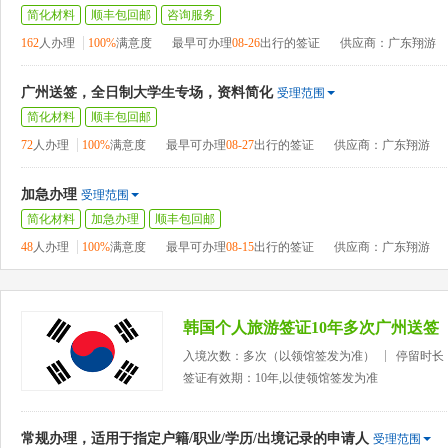
简化材料
顺丰包回邮
咨询服务
162
人办理
100%
满意度
最早可办理
08-26
出行的签证
供应商：广东翔游
广州送签，全日制大学生专场，资料简化
受理范围
简化材料
顺丰包回邮
72
人办理
100%
满意度
最早可办理
08-27
出行的签证
供应商：广东翔游
加急办理
受理范围
简化材料
加急办理
顺丰包回邮
48
人办理
100%
满意度
最早可办理
08-15
出行的签证
供应商：广东翔游
韩国个人旅游签证10年多次广州送签
入境次数：多次（以领馆签发为准）
停留时长
签证有效期：10年,以使领馆签发为准
常规办理，适用于指定户籍/职业/学历/出境记录的申请人
受理范围