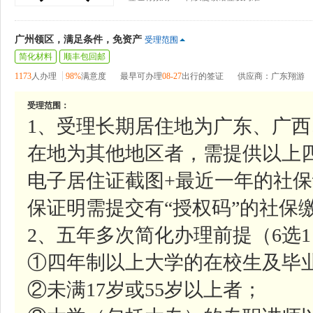
广州领区，满足条件，免资产
受理范围
简化材料
顺丰包回邮
1173
人办理
98%
满意度
最早可办理
08-27
出行的签证
供应商：广东翔游
受理范围：
1、受理长期居住地为广东、广
在地为其他地区者，需提供以上
电子居住证截图+最近一年的社
保证明需提交有“授权码”的社保
2、五年多次简化办理前提（6选
①四年制以上大学的在校生及毕
②未满17岁或55岁以上者；