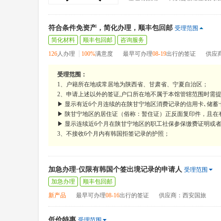
符合条件免资产，简化办理，顺丰包回邮
受理范围
简化材料
顺丰包回邮
咨询服务
126
人办理
100%
满意度
最早可办理
08-19
出行的签证
供应
受理范围：
1、户籍所在地或常居地为陕西省、甘肃省、宁夏自治区；
2、申请上述以外的签证,户口所在地不属于本馆管辖范围时需提
▶ 显示有近6个月连续的在陕甘宁地区消费记录的信用卡､储
▶ 陕甘宁地区的居住证（俗称：暂住证）正反面复印件，且在
▶ 显示连续近6个月在陕甘宁地区的职工社保参保缴费证明或
3、不接收6个月内有韩国拒签记录的护照；
加急办理·仅限有韩国个签出境记录的申请人
受理范围
加急办理
顺丰包回邮
新产品
最早可办理
08-16
出行的签证
供应商：西安国旅
低价特惠
受理范围