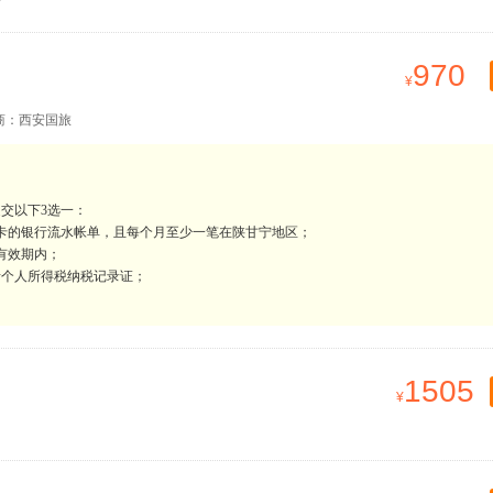
970
商：西安国旅
交以下3选一：
蓄卡的银行流水帐单，且每个月至少一笔在陕甘宁地区；
有效期内；
者个人所得税纳税记录证；
1505