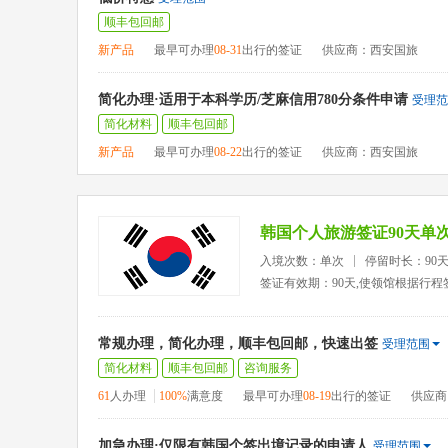
顺丰包回邮
新产品
最早可办理
08-31
出行的签证
供应商：西安国旅
简化办理·适用于本科学历/芝麻信用780分条件申请
受理范
简化材料
顺丰包回邮
新产品
最早可办理
08-22
出行的签证
供应商：西安国旅
韩国个人旅游签证90天单
入境次数：单次
停留时长：90
签证有效期：90天,使领馆根据行程
常规办理，简化办理，顺丰包回邮，快速出签
受理范围
简化材料
顺丰包回邮
咨询服务
61
人办理
100%
满意度
最早可办理
08-19
出行的签证
供应商
加急办理·仅限有韩国个签出境记录的申请人
受理范围