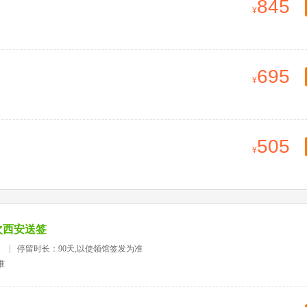
845
695
505
次西安送签
）
停留时长：90天,以使领馆签发为准
准