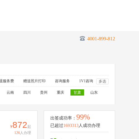
4001-899-812
退服务费
赠送照片打印
咨询服务
1V1咨询
多选
云南
四川
贵州
重庆
甘肃
山东
99%
出签成功率：
872
已超过
1693313
人成功办理
起
126
人办理