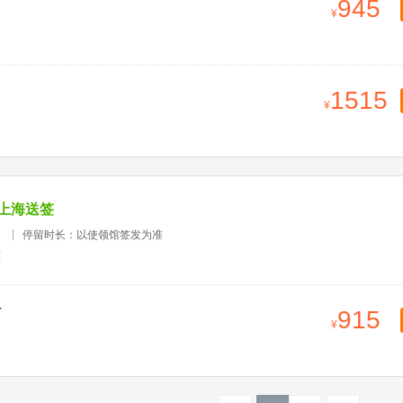
945
1515
上海送签
）
停留时长：以使领馆签发为准
准
915