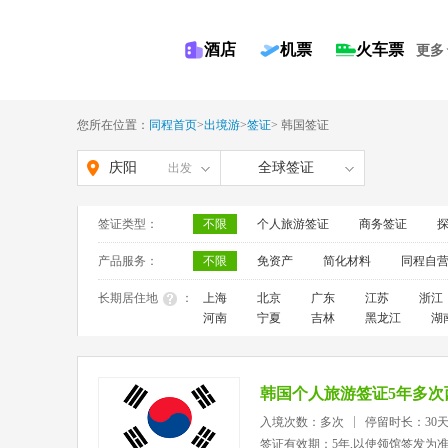
酒店
机票
火车票
更多
您所在位置：
同程首页
>
出境游
>
签证
>
韩国签证
庆阳
全球签证
出发
签证类型：
不限
个人旅游签证
商务签证
产品服务：
不限
免资产
简化材料
同程自
长期居住地
：
上海
北京
广东
江苏
浙江
河南
宁夏
吉林
黑龙江
湖
韩国个人旅游签证5年多次
入境次数：多次
停留时长：30天
签证有效期：5年,以使领馆签发为