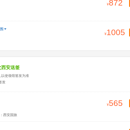
872
围
1005
次西安送签
天,以使领馆签发为准
签发
565
：西安国旅