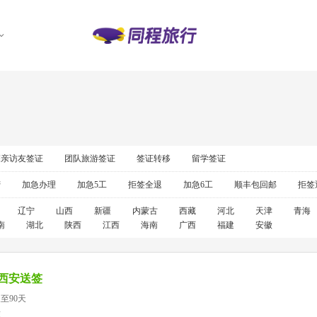
探亲访友签证
团队旅游签证
签证转移
留学签证
营
加急办理
加急5工
拒签全退
加急6工
顺丰包回邮
拒签
辽宁
山西
新疆
内蒙古
西藏
河北
天津
青海
南
湖北
陕西
江西
海南
广西
福建
安徽
西安送签
至90天
准