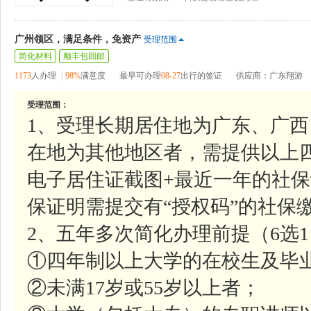
广州领区，满足条件，免资产
受理范围
简化材料
顺丰包回邮
1173
人办理
98%
满意度
最早可办理
08-27
出行的签证
供应商：广东翔游
受理范围：
1、受理长期居住地为广东、广
在地为其他地区者，需提供以上
电子居住证截图+最近一年的社
保证明需提交有“授权码”的社保
2、五年多次简化办理前提（6选
①四年制以上大学的在校生及毕
②未满17岁或55岁以上者；