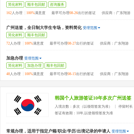
简化材料
顺丰包回邮
咨询服务
162
人办理
100%
满意度
最早可办理
08-26
出行的签证
供应商：广东翔游
广州送签，全日制大学生专场，资料简化
受理范围
简化材料
顺丰包回邮
72
人办理
100%
满意度
最早可办理
08-27
出行的签证
供应商：广东翔游
加急办理
受理范围
简化材料
加急办理
顺丰包回邮
48
人办理
100%
满意度
最早可办理
08-15
出行的签证
供应商：广东翔游
韩国个人旅游签证10年多次广州送签
入境次数：多次（以领馆签发为准）
停留时长
签证有效期：10年,以使领馆签发为准
常规办理，适用于指定户籍/职业/学历/出境记录的申请人
受理范围