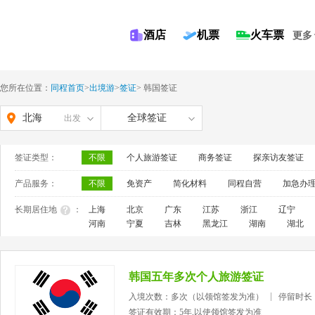
酒店
机票
火车票
更多
您所在位置：
同程首页
>
出境游
>
签证
>
韩国签证
北海
全球签证
出发
签证类型：
不限
个人旅游签证
商务签证
探亲访友签证
产品服务：
不限
免资产
简化材料
同程自营
加急办
长期居住地
：
上海
北京
广东
江苏
浙江
辽宁
河南
宁夏
吉林
黑龙江
湖南
湖北
韩国五年多次个人旅游签证
入境次数：多次（以领馆签发为准）
停留时长
签证有效期：5年,以使领馆签发为准