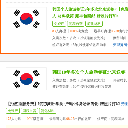
韩国个人旅游签证5年多次北京送签<【免
人·材料极简·顺丰包回邮·赠照片打印>
免资产
同程自营
简化材料
83
人办理
100%
满意度
最早可办理
08-28
出行
入境次数：多次（以领馆签发为准）
停留时间
签证有效期：5年,以使领馆签发为准
受理范围
韩国10年多次个人旅游签证北京送签
入境次数：多次（以领馆签发为准）
停留时长
签证有效期：10年,使领馆根据行程签发
【拒签退服务费】特定职业·学历·户籍·出境记录简化·赠照片打印
受理
免资产
同程自营
简化材料
175
人办理
100%
满意度
最早可办理
08-27
出行的签证
供应商：同程国旅