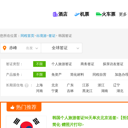
酒店
机票
火车票
更多
您所在位置：
同程首页
>
出境游
>
签证
>
韩国签证
赤峰
全球签证
出发
签证类型：
不限
个人旅游签证
商务签证
探亲访友签证
产品服务：
不限
免资产
简化材料
同程自营
加急办
长期居住地
：
上海
北京
广东
江苏
浙江
辽宁
河南
宁夏
吉林
黑龙江
湖南
湖北
热门推荐
韩国个人旅游签证90天单次北京送签<【拒
简化·赠照片打印>