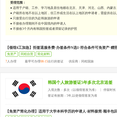
受理范围：
● 适用于户籍、工作、学习地及居住地都在北京、天津、河北、山西、内蒙
● 户籍所在地不在以上地区，但工作或生活在以上地区的申请者，需提供在以
● 只接受出行目的为赴韩旅游的申请
● 不接收办理期间不在中国境内的申请人
● 不接收3个月内有韩国拒签或者滞留记录的护照
【领馆4工加急】拒签退服务费·办签条件N选1·符合条件可免资产·赠
免资产
同程自营
简化材料
7
人办理
最早可办理
08-15
出行的签证
供应商：同程国旅
韩国个人旅游签证5年多次北京送签
入境次数：多次（以领馆签发为准）
停留时长
签证有效期：5年,以使领馆签发为准
【免资产简化办理】适用于大学本科学历的申请人·材料极简·顺丰包回