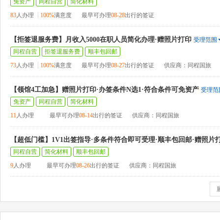
免资产
同程自营
简化材料
83
人办理
100%
满意度
最早可办理
08-28
出行的签证
【拒签退服务费】月收入5000在职人员简化办理·赠照片打印
受理范围
同程自营
拒签退服务费
顺丰包回邮
73
人办理
100%
满意度
最早可办理
08-27
出行的签证
供应商：同程国旅
【领馆4工加急】赠照片打印·办签条件N选1·符合条件可免资产
受理范
免资产
同程自营
简化材料
11
人办理
最早可办理
08-14
出行的签证
供应商：同程国旅
【超低门槛】1V1出签指导·多条件符合即可受理·顺丰包回邮·赠照片
同程自营
简化材料
顺丰包回邮
9
人办理
最早可办理
08-26
出行的签证
供应商：同程国旅