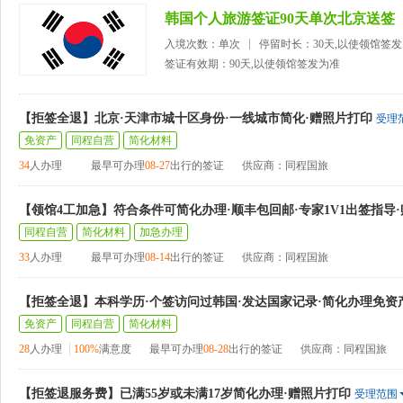
韩国个人旅游签证90天单次北京送签
入境次数：单次
停留时长：30天,以使领馆签
签证有效期：90天,以使领馆签发为准
【拒签全退】北京·天津市城十区身份·一线城市简化·赠照片打印
受理
免资产
同程自营
简化材料
34
人办理
最早可办理
08-27
出行的签证
供应商：同程国旅
【领馆4工加急】符合条件可简化办理·顺丰包回邮·专家1V1出签指导
同程自营
简化材料
加急办理
33
人办理
最早可办理
08-14
出行的签证
供应商：同程国旅
【拒签全退】本科学历·个签访问过韩国·发达国家记录·简化办理免资
免资产
同程自营
简化材料
28
人办理
100%
满意度
最早可办理
08-28
出行的签证
供应商：同程国旅
【拒签退服务费】已满55岁或未满17岁简化办理·赠照片打印
受理范围