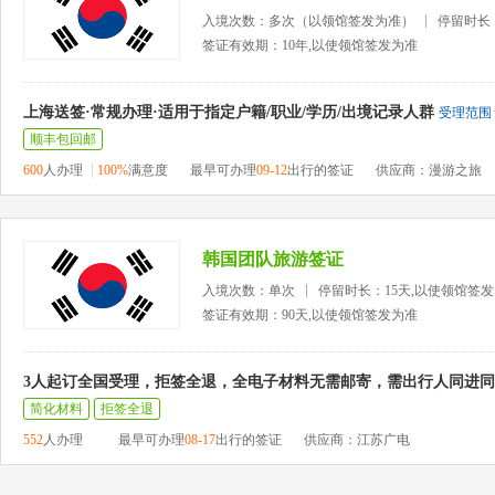
入境次数：多次（以领馆签发为准）
停留时长
签证有效期：10年,以使领馆签发为准
上海送签·常规办理·适用于指定户籍/职业/学历/出境记录人群
受理范围
顺丰包回邮
600
人办理
100%
满意度
最早可办理
09-12
出行的签证
供应商：漫游之旅
韩国团队旅游签证
入境次数：单次
停留时长：15天,以使领馆签
签证有效期：90天,以使领馆签发为准
3人起订全国受理，拒签全退，全电子材料无需邮寄，需出行人同进
简化材料
拒签全退
552
人办理
最早可办理
08-17
出行的签证
供应商：江苏广电