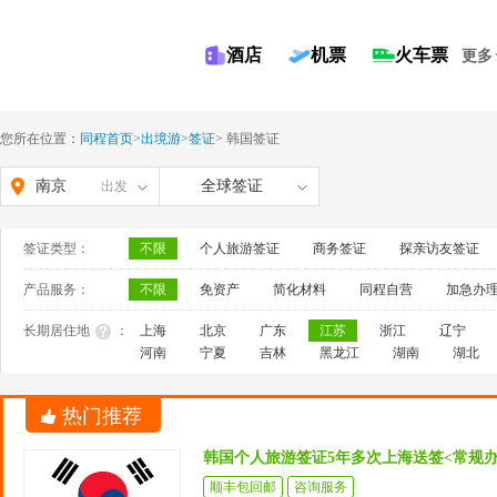
酒店
机票
火车票
更多
您所在位置：
同程首页
>
出境游
>
签证
>
韩国签证
南京
全球签证
出发
签证类型：
不限
个人旅游签证
商务签证
探亲访友签证
产品服务：
不限
免资产
简化材料
同程自营
加急办
长期居住地
：
上海
北京
广东
江苏
浙江
辽宁
河南
宁夏
吉林
黑龙江
湖南
湖北
热门推荐
韩国个人旅游签证5年多次上海送签<常规
顺丰包回邮
咨询服务