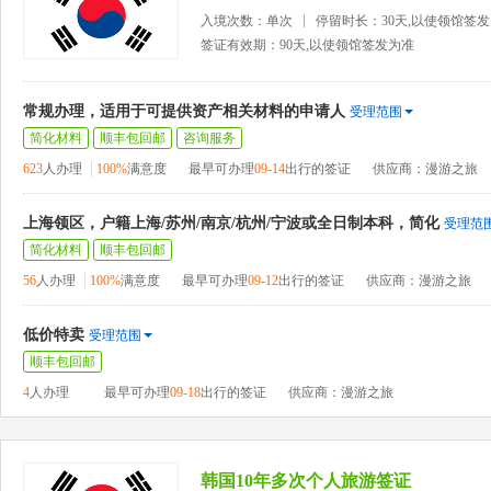
入境次数：单次
停留时长：30天,以使领馆签
签证有效期：90天,以使领馆签发为准
常规办理，适用于可提供资产相关材料的申请人
受理范围
简化材料
顺丰包回邮
咨询服务
623
人办理
100%
满意度
最早可办理
09-14
出行的签证
供应商：漫游之旅
上海领区，户籍上海/苏州/南京/杭州/宁波或全日制本科，简化
受理范
简化材料
顺丰包回邮
56
人办理
100%
满意度
最早可办理
09-12
出行的签证
供应商：漫游之旅
低价特卖
受理范围
顺丰包回邮
4
人办理
最早可办理
09-18
出行的签证
供应商：漫游之旅
韩国10年多次个人旅游签证