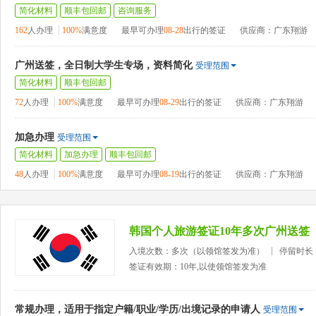
简化材料
顺丰包回邮
咨询服务
162
人办理
100%
满意度
最早可办理
08-28
出行的签证
供应商：广东翔游
广州送签，全日制大学生专场，资料简化
受理范围
简化材料
顺丰包回邮
72
人办理
100%
满意度
最早可办理
08-29
出行的签证
供应商：广东翔游
加急办理
受理范围
简化材料
加急办理
顺丰包回邮
48
人办理
100%
满意度
最早可办理
08-19
出行的签证
供应商：广东翔游
韩国个人旅游签证10年多次广州送签
入境次数：多次（以领馆签发为准）
停留时长
签证有效期：10年,以使领馆签发为准
常规办理，适用于指定户籍/职业/学历/出境记录的申请人
受理范围