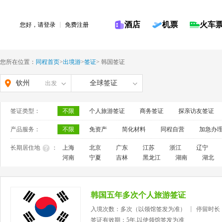
酒店
机票
火车
您好，请
登录
免费注册
您所在位置：
同程首页
>
出境游
>
签证
>
韩国签证
钦州
全球签证
出发
签证类型：
不限
个人旅游签证
商务签证
探亲访友签证
产品服务：
不限
免资产
简化材料
同程自营
加急办
长期居住地
：
上海
北京
广东
江苏
浙江
辽宁
河南
宁夏
吉林
黑龙江
湖南
湖北
韩国五年多次个人旅游签证
入境次数：多次（以领馆签发为准）
停留时长
签证有效期：5年,以使领馆签发为准