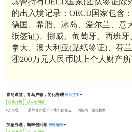
③曾持有OECD国家(团队签证除
的出入境记录；OECD国家包含
德国、希腊、冰岛、爱尔兰、意
纸签证)、挪威、葡萄牙、西班
拿大、澳大利亚(贴纸签证)、芬
④200万元人民币以上个人财产
青岛送签，青岛户籍，简化办理
受理范围
简化材料
顺丰包回邮
6
人办理
最早可办理
08-27
出行的签证
供应商：巨程旅游
加急办理，顺丰包回邮
受理范围