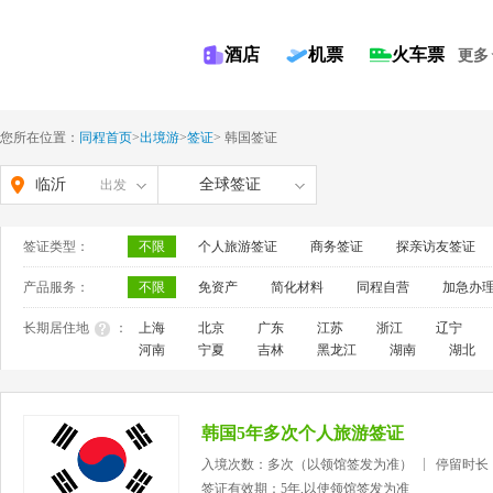
酒店
机票
火车票
更多
您所在位置：
同程首页
>
出境游
>
签证
>
韩国签证
临沂
全球签证
出发
签证类型：
不限
个人旅游签证
商务签证
探亲访友签证
产品服务：
不限
免资产
简化材料
同程自营
加急办
长期居住地
：
上海
北京
广东
江苏
浙江
辽宁
河南
宁夏
吉林
黑龙江
湖南
湖北
韩国5年多次个人旅游签证
入境次数：多次（以领馆签发为准）
停留时长
签证有效期：5年,以使领馆签发为准