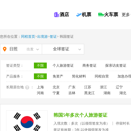
酒店
机票
火车票
更多
您所在位置：
同程首页
>
出境游
>
签证
>
韩国签证
日照
全球签证
出发
签证类型：
不限
个人旅游签证
商务签证
探亲访友签证
产品服务：
不限
免资产
简化材料
同程自营
加急办
长期居住地
：
上海
北京
广东
江苏
浙江
辽宁
河南
宁夏
吉林
黑龙江
湖南
湖北
韩国5年多次个人旅游签证
入境次数：多次（以领馆签发为准）
停留时长
签证有效期：5年,以使领馆签发为准