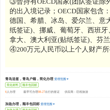
③曾持有OECD国家(团队签证除
的出入境记录；OECD国家包含
德国、希腊、冰岛、爱尔兰、意
纸签证)、挪威、葡萄牙、西班
拿大、澳大利亚(贴纸签证)、芬
④200万元人民币以上个人财产
青岛送签，青岛户籍，简化办理
受理范围
简化材料
顺丰包回邮
6
人办理
最早可办理
08-27
出行的签证
供应商：巨程旅游
加急办理，顺丰包回邮
受理范围