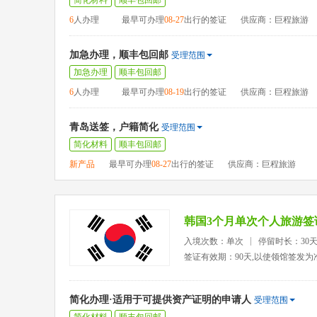
简化材料
顺丰包回邮
6
人办理
最早可办理
08-27
出行的签证
供应商：巨程旅游
加急办理，顺丰包回邮
受理范围
加急办理
顺丰包回邮
6
人办理
最早可办理
08-19
出行的签证
供应商：巨程旅游
青岛送签，户籍简化
受理范围
简化材料
顺丰包回邮
新产品
最早可办理
08-27
出行的签证
供应商：巨程旅游
韩国3个月单次个人旅游签
入境次数：单次
停留时长：30
签证有效期：90天,以使领馆签发为
简化办理·适用于可提供资产证明的申请人
受理范围