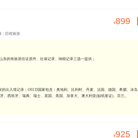
899
商：巨程旅游
在山东的有效居住证原件、社保记录、纳税记录三选一提供；
D国家的出入境记录；OECD国家包含：奥地利、比利时、丹麦、法国、德国、希腊、冰
萄牙、西班牙、瑞典、瑞士、英国、美国、加拿大、澳大利亚(贴纸签证)、芬兰。
925