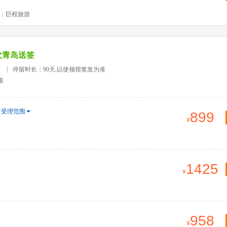
：巨程旅游
次青岛送签
）
停留时长：90天,以使领馆签发为准
准
受理范围
899
1425
958