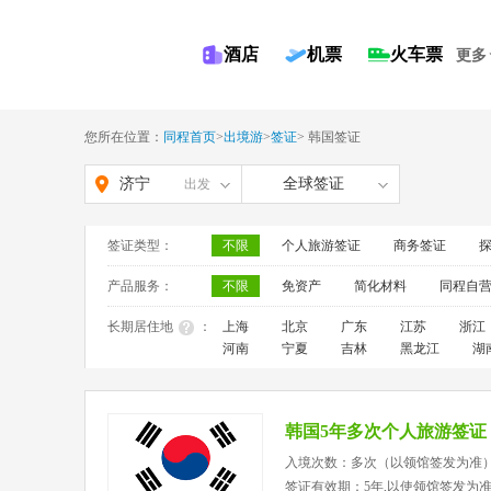
酒店
机票
火车票
更多
您所在位置：
同程首页
>
出境游
>
签证
>
韩国签证
济宁
全球签证
出发
签证类型：
不限
个人旅游签证
商务签证
产品服务：
不限
免资产
简化材料
同程自
长期居住地
：
上海
北京
广东
江苏
浙江
河南
宁夏
吉林
黑龙江
湖
韩国5年多次个人旅游签证
入境次数：多次（以领馆签发为准
签证有效期：5年,以使领馆签发为