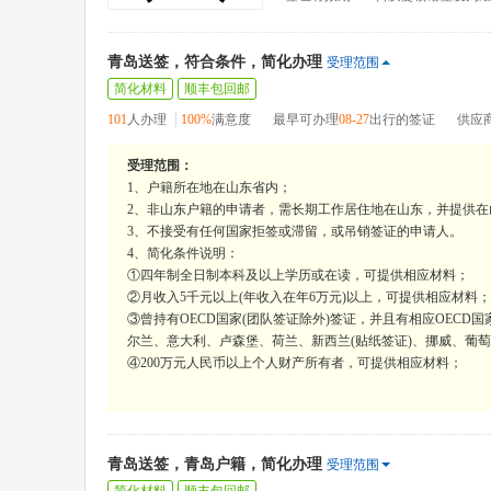
青岛送签，符合条件，简化办理
受理范围
简化材料
顺丰包回邮
101
人办理
100%
满意度
最早可办理
08-27
出行的签证
供应
受理范围：
1、户籍所在地在山东省内；
2、非山东户籍的申请者，需长期工作居住地在山东，并提供
3、不接受有任何国家拒签或滞留，或吊销签证的申请人。
4、简化条件说明：
①四年制全日制本科及以上学历或在读，可提供相应材料；
②月收入5千元以上(年收入在年6万元)以上，可提供相应材料；
③曾持有OECD国家(团队签证除外)签证，并且有相应OEC
尔兰、意大利、卢森堡、荷兰、新西兰(贴纸签证)、挪威、葡
④200万元人民币以上个人财产所有者，可提供相应材料；
青岛送签，青岛户籍，简化办理
受理范围