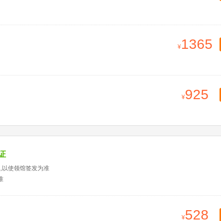
1365
925
证
天,以使领馆签发为准
准
528