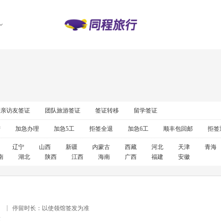
探亲访友签证
团队旅游签证
签证转移
留学签证
营
加急办理
加急5工
拒签全退
加急6工
顺丰包回邮
拒签
辽宁
山西
新疆
内蒙古
西藏
河北
天津
青海
南
湖北
陕西
江西
海南
广西
福建
安徽
）
停留时长：以使领馆签发为准
准