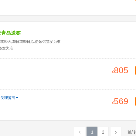
次青岛送签
或90天,30日或90日,以使领馆签发为准
馆签发为准
805
受理范围
569
1
2
跳转