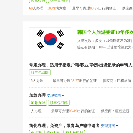
简化材料
顺丰包回邮
60
人办理
100%
满意度
最早可办理
08-27
出行的签证
供应商
韩国个人旅游签证10年多
入境次数：多次（以领馆签发为准
签证有效期：10年,以使领馆签发为
常规办理，适用于指定户籍/职业/学历/出境记录的申请人
顺丰包回邮
15
人办理
最早可办理
08-27
出行的签证
供应商：巨程旅游
加急办理
受理范围
加急办理
顺丰包回邮
1
人办理
最早可办理
08-19
出行的签证
供应商：巨程旅游
简化办理，免资产，限青岛户籍申请者
受理范围