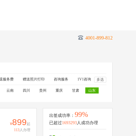
4001-899-812
退服务费
赠送照片打印
咨询服务
1V1咨询
多选
云南
四川
贵州
重庆
甘肃
山东
99%
出签成功率：
899
已超过
1693293
人成功办理
起
113
人办理