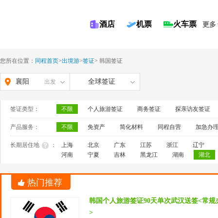
酒店
机票
火车票
更多
您所在位置：
同程首页
>
出境游
>
签证
>
韩国签证
襄阳
全球签证
出发
签证类型：
不限
个人旅游签证
商务签证
探亲访友签证
产品服务：
不限
免资产
简化材料
同程自营
加急办
长期居住地
：
上海
北京
广东
江苏
浙江
辽宁
河南
宁夏
吉林
黑龙江
湖南
湖北
热门推荐
韩国个人旅游签证90天单次武汉送签<常
>