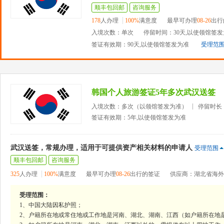
顺丰包回邮
咨询服务
178
人办理
100%
满意度
最早可办理
08-26
出行
入境次数：单次
停留时间：30天,以使领馆签
签证有效期：90天,以使领馆签发为准
受理范
韩国个人旅游签证5年多次武汉送签
入境次数：多次（以领馆签发为准）
停留时长
签证有效期：5年,以使领馆签发为准
武汉送签，常规办理，适用于可提供资产相关材料的申请人
受理范围
顺丰包回邮
咨询服务
325
人办理
100%
满意度
最早可办理
08-26
出行的签证
供应商：湖北省海外
受理范围：
1、中国大陆因私护照；
2、户籍所在地或常住地或工作地是河南、湖北、湖南、江西（如户籍所在地