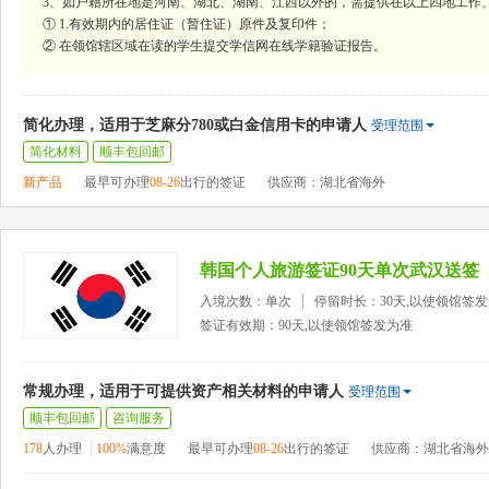
3、如户籍所在地是河南、湖北、湖南、江西以外的，需提供在以上四地工作
① 1.有效期内的居住证（暂住证）原件及复印件；
② 在领馆辖区域在读的学生提交学信网在线学籍验证报告。
简化办理，适用于芝麻分780或白金信用卡的申请人
受理范围
简化材料
顺丰包回邮
新产品
最早可办理
08-26
出行的签证
供应商：湖北省海外
韩国个人旅游签证90天单次武汉送签
入境次数：单次
停留时长：30天,以使领馆签
签证有效期：90天,以使领馆签发为准
常规办理，适用于可提供资产相关材料的申请人
受理范围
顺丰包回邮
咨询服务
178
人办理
100%
满意度
最早可办理
08-26
出行的签证
供应商：湖北省海外