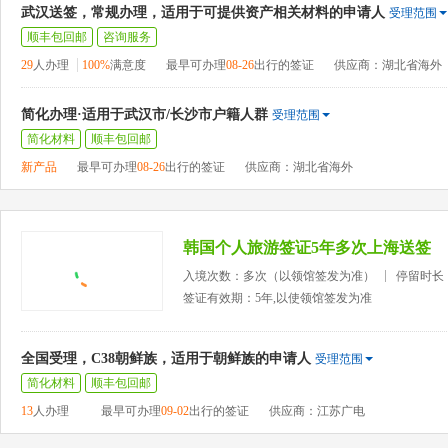
武汉送签，常规办理，适用于可提供资产相关材料的申请人
受理范围
顺丰包回邮
咨询服务
29
人办理
100%
满意度
最早可办理
08-26
出行的签证
供应商：湖北省海外
简化办理·适用于武汉市/长沙市户籍人群
受理范围
简化材料
顺丰包回邮
新产品
最早可办理
08-26
出行的签证
供应商：湖北省海外
韩国个人旅游签证5年多次上海送签
入境次数：多次（以领馆签发为准）
停留时长
签证有效期：5年,以使领馆签发为准
全国受理，C38朝鲜族，适用于朝鲜族的申请人
受理范围
简化材料
顺丰包回邮
13
人办理
最早可办理
09-02
出行的签证
供应商：江苏广电