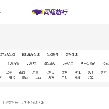
探亲访友签证
团队旅游签证
签证转移
留学签证
营
加急办理
加急5工
拒签全退
加急6工
顺丰包回邮
拒签
辽宁
山西
新疆
内蒙古
西藏
河北
天津
青海
南
湖北
陕西
江西
海南
广西
福建
安徽
）
停留时长：以使领馆签发为准
准