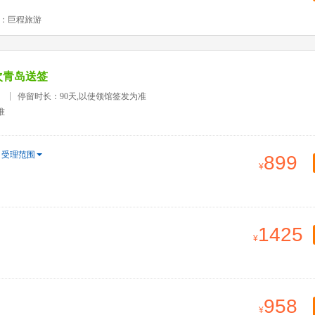
：巨程旅游
次青岛送签
）
停留时长：90天,以使领馆签发为准
准
受理范围
899
1425
958