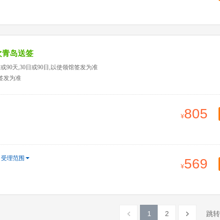
次青岛送签
或90天,30日或90日,以使领馆签发为准
馆签发为准
805
受理范围
569
1
2
跳转