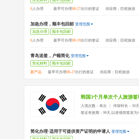
简化材料
顺丰包回邮
6
人办理
最早可办理
08-27
出行的签证
供应商：巨程旅游
加急办理，顺丰包回邮
受理范围
加急办理
顺丰包回邮
6
人办理
最早可办理
08-19
出行的签证
供应商：巨程旅游
青岛送签，户籍简化
受理范围
简化材料
顺丰包回邮
新产品
最早可办理
08-27
出行的签证
供应商：巨程旅游
韩国3个月单次个人旅游签
入境次数：单次
停留时长：30
签证有效期：90天,以使领馆签发为
简化办理·适用于可提供资产证明的申请人
受理范围