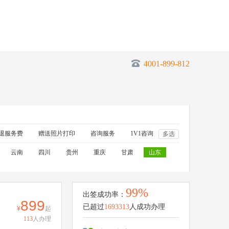
4001-899-812
退服务费
赠送照片打印
咨询服务
1V1咨询
多选
云南
四川
贵州
重庆
甘肃
山东
99%
出签成功率：
899
已超过
1693313
人成功办理
起
113
人办理