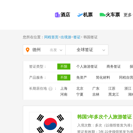
酒店
机票
火车票
更多
您所在位置：
同程首页
>
出境游
>
签证
>
韩国签证
德州
全球签证
出发
签证类型：
不限
个人旅游签证
商务签证
产品服务：
不限
免资产
简化材料
同程自
长期居住地
：
上海
北京
广东
江苏
浙江
河南
宁夏
吉林
黑龙江
湖
韩国5年多次个人旅游签证
入境次数：多次（以领馆签发为准
签证有效期：5年,以使领馆签发为