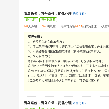
青岛送签，符合条件，简化办理
受理范围
简化材料
顺丰包回邮
101
人办理
100%
满意度
最早可办理
08-27
出行的签证
供应
受理范围：
1、户籍所在地在山东省内；
2、非山东户籍的申请者，需长期工作居住地在山东，并提供
3、不接受有任何国家拒签或滞留，或吊销签证的申请人。
4、简化条件说明：
①四年制全日制本科及以上学历或在读，可提供相应材料；
②月收入5千元以上(年收入在年6万元)以上，可提供相应材料；
③曾持有OECD国家(团队签证除外)签证，并且有相应OEC
尔兰、意大利、卢森堡、荷兰、新西兰(贴纸签证)、挪威、葡
④200万元人民币以上个人财产所有者，可提供相应材料；
青岛送签，青岛户籍，简化办理
受理范围