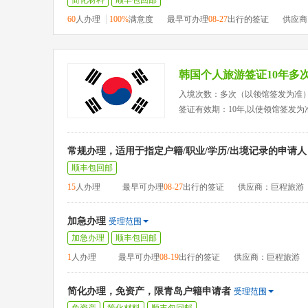
简化材料
顺丰包回邮
60
人办理
100%
满意度
最早可办理
08-27
出行的签证
供应商
韩国个人旅游签证10年多
入境次数：多次（以领馆签发为准
签证有效期：10年,以使领馆签发为
常规办理，适用于指定户籍/职业/学历/出境记录的申请人
顺丰包回邮
15
人办理
最早可办理
08-27
出行的签证
供应商：巨程旅游
加急办理
受理范围
加急办理
顺丰包回邮
1
人办理
最早可办理
08-19
出行的签证
供应商：巨程旅游
简化办理，免资产，限青岛户籍申请者
受理范围