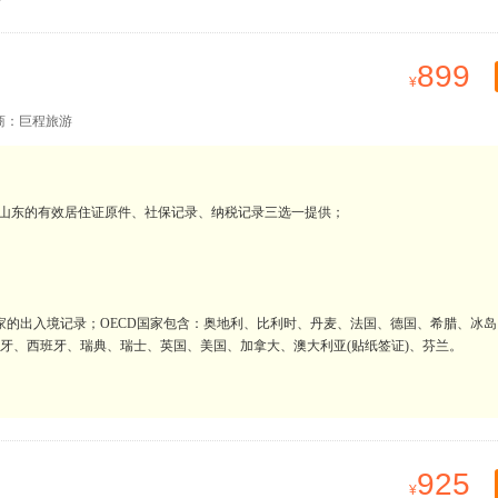
899
商：巨程旅游
在山东的有效居住证原件、社保记录、纳税记录三选一提供；
D国家的出入境记录；OECD国家包含：奥地利、比利时、丹麦、法国、德国、希腊、冰
萄牙、西班牙、瑞典、瑞士、英国、美国、加拿大、澳大利亚(贴纸签证)、芬兰。
925