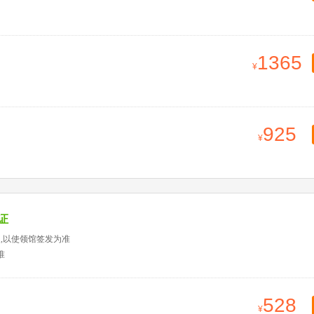
1365
925
证
天,以使领馆签发为准
准
528