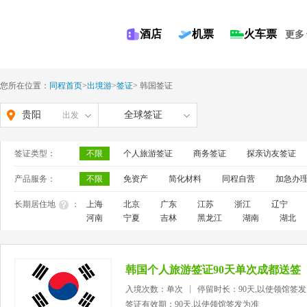
酒店
机票
火车票
更多
您所在位置：
同程首页
>
出境游
>
签证
>
韩国签证
贵阳
全球签证
出发
签证类型：
不限
个人旅游签证
商务签证
探亲访友签证
产品服务：
不限
免资产
简化材料
同程自营
加急办
长期居住地
：
上海
北京
广东
江苏
浙江
辽宁
河南
宁夏
吉林
黑龙江
湖南
湖北
韩国个人旅游签证90天单次成都送签
入境次数：单次
停留时长：90天,以使领馆签
签证有效期：90天,以使领馆签发为准