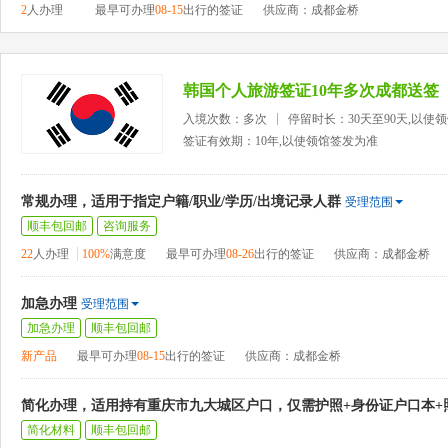
2
人办理
最早可办理
08-15
出行的签证
供应商：成都金桥
韩国个人旅游签证10年多次成都送签
入境次数：多次
停留时长：30天至90天,以使
签证有效期：10年,以使领馆签发为准
常规办理，适用于指定户籍/职业/学历/出境记录人群
受理范围
顺丰包回邮
咨询服务
22
人办理
100%
满意度
最早可办理
08-26
出行的签证
供应商：成都金桥
加急办理
受理范围
加急办理
顺丰包回邮
新产品
最早可办理
08-15
出行的签证
供应商：成都金桥
简化办理，适用持有重庆市九大城区户口，仅需护照+身份证户口本+
简化材料
顺丰包回邮