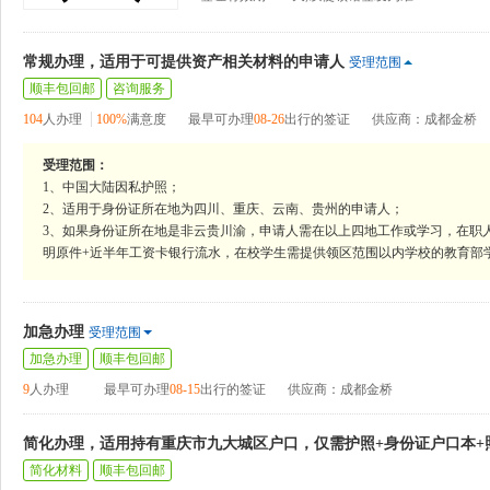
常规办理，适用于可提供资产相关材料的申请人
受理范围
顺丰包回邮
咨询服务
104
人办理
100%
满意度
最早可办理
08-26
出行的签证
供应商：成都金桥
受理范围：
1、中国大陆因私护照；
2、适用于身份证所在地为四川、重庆、云南、贵州的申请人；
3、如果身份证所在地是非云贵川渝，申请人需在以上四地工作或学习，在职
明原件+近半年工资卡银行流水，在校学生需提供领区范围以内学校的教育部
加急办理
受理范围
加急办理
顺丰包回邮
9
人办理
最早可办理
08-15
出行的签证
供应商：成都金桥
简化办理，适用持有重庆市九大城区户口，仅需护照+身份证户口本+
简化材料
顺丰包回邮