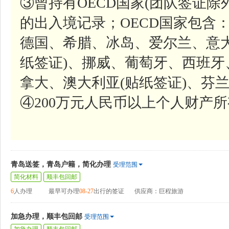
③曾持有OECD国家(团队签证除
的出入境记录；OECD国家包含
德国、希腊、冰岛、爱尔兰、意
纸签证)、挪威、葡萄牙、西班
拿大、澳大利亚(贴纸签证)、芬
④200万元人民币以上个人财产
青岛送签，青岛户籍，简化办理
受理范围
简化材料
顺丰包回邮
6
人办理
最早可办理
08-27
出行的签证
供应商：巨程旅游
加急办理，顺丰包回邮
受理范围