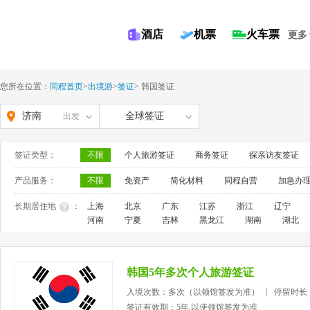
酒店
机票
火车票
更多
您所在位置：
同程首页
>
出境游
>
签证
>
韩国签证
济南
全球签证
出发
签证类型：
不限
个人旅游签证
商务签证
探亲访友签证
产品服务：
不限
免资产
简化材料
同程自营
加急办
长期居住地
：
上海
北京
广东
江苏
浙江
辽宁
河南
宁夏
吉林
黑龙江
湖南
湖北
韩国5年多次个人旅游签证
入境次数：多次（以领馆签发为准）
停留时长
签证有效期：5年,以使领馆签发为准