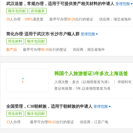
武汉送签，常规办理，适用于可提供资产相关材料的申请人
受理范围
顺丰包回邮
咨询服务
29
人办理
100%
满意度
最早可办理
08-26
出行的签证
供应商：湖北省海外
简化办理·适用于武汉市/长沙市户籍人群
受理范围
简化材料
顺丰包回邮
新产品
最早可办理
08-26
出行的签证
供应商：湖北省海外
韩国个人旅游签证5年多次上海送签
入境次数：多次（以领馆签发为准）
停留时长
签证有效期：5年,以使领馆签发为准
全国受理，C38朝鲜族，适用于朝鲜族的申请人
受理范围
简化材料
顺丰包回邮
13
人办理
最早可办理
09-02
出行的签证
供应商：江苏广电