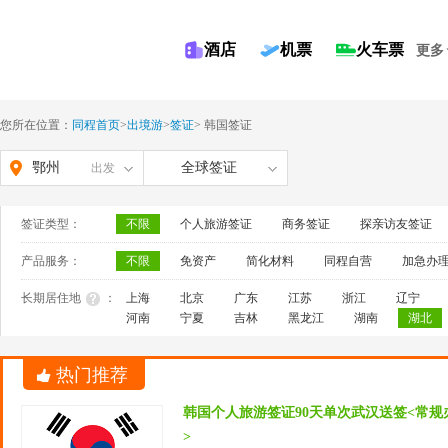
酒店
机票
火车票
更多
您所在位置：
同程首页
>
出境游
>
签证
>
韩国签证
鄂州
全球签证
出发
签证类型：
不限
个人旅游签证
商务签证
探亲访友签证
产品服务：
不限
免资产
简化材料
同程自营
加急办
长期居住地
：
上海
北京
广东
江苏
浙江
辽宁
河南
宁夏
吉林
黑龙江
湖南
湖北
热门推荐
韩国个人旅游签证90天单次武汉送签<常
>