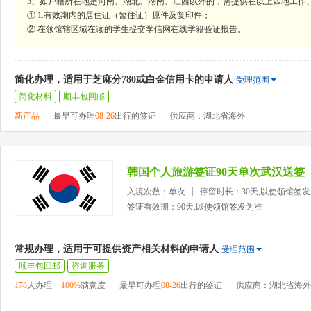
3、如户籍所在地是河南、湖北、湖南、江西以外的，需提供在以上四地工作
① 1.有效期内的居住证（暂住证）原件及复印件；
② 在领馆辖区域在读的学生提交学信网在线学籍验证报告。
简化办理，适用于芝麻分780或白金信用卡的申请人
受理范围
简化材料
顺丰包回邮
新产品
最早可办理
08-26
出行的签证
供应商：湖北省海外
韩国个人旅游签证90天单次武汉送签
入境次数：单次
停留时长：30天,以使领馆签
签证有效期：90天,以使领馆签发为准
常规办理，适用于可提供资产相关材料的申请人
受理范围
顺丰包回邮
咨询服务
178
人办理
100%
满意度
最早可办理
08-26
出行的签证
供应商：湖北省海外