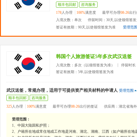
顺丰包回邮
咨询服务
178
人办理
100%
满意度
最早可办理
08-26
出行
入境次数：单次
停留时间：30天,以使领馆签
签证有效期：90天,以使领馆签发为准
受理范
韩国个人旅游签证5年多次武汉送签
入境次数：多次（以领馆签发为准）
停留时长
签证有效期：5年,以使领馆签发为准
武汉送签，常规办理，适用于可提供资产相关材料的申请人
受理范围
顺丰包回邮
咨询服务
325
人办理
100%
满意度
最早可办理
08-26
出行的签证
供应商：湖北省海外
受理范围：
1、中国大陆因私护照；
2、户籍所在地或常住地或工作地是河南、湖北、湖南、江西（如户籍所在地