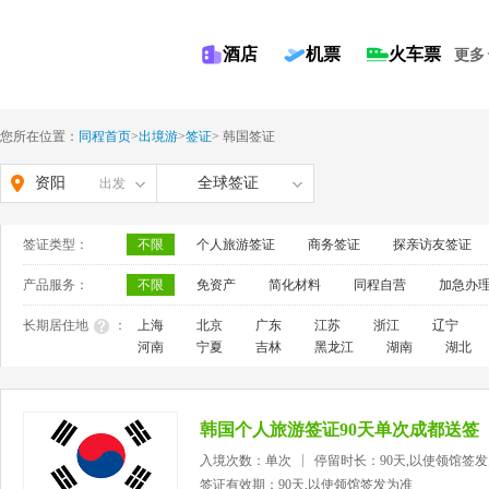
酒店
机票
火车票
更多
您所在位置：
同程首页
>
出境游
>
签证
>
韩国签证
资阳
全球签证
出发
签证类型：
不限
个人旅游签证
商务签证
探亲访友签证
产品服务：
不限
免资产
简化材料
同程自营
加急办
长期居住地
：
上海
北京
广东
江苏
浙江
辽宁
河南
宁夏
吉林
黑龙江
湖南
湖北
韩国个人旅游签证90天单次成都送签
入境次数：单次
停留时长：90天,以使领馆签
签证有效期：90天,以使领馆签发为准