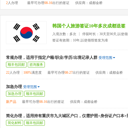
2
人办理
最早可办理
08-16
出行的签证
供应商：成都金桥
韩国个人旅游签证10年多次成都送签
入境次数：多次
停留时长：30天至90天,以使
签证有效期：10年,以使领馆签发为准
常规办理，适用于指定户籍/职业/学历/出境记录人群
受理范围
顺丰包回邮
咨询服务
22
人办理
100%
满意度
最早可办理
08-27
出行的签证
供应商：成都金桥
加急办理
受理范围
加急办理
顺丰包回邮
新产品
最早可办理
08-16
出行的签证
供应商：成都金桥
简化办理，适用持有重庆市九大城区户口，仅需护照+身份证户口本+
简化材料
顺丰包回邮