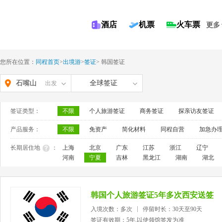
酒店
机票
火车票
更多
您所在位置：
同程首页
>
出境游
>
签证
>
韩国签证
石嘴山
全球签证
出发
签证类型：
不限
个人旅游签证
商务签证
探亲访友签证
产品服务：
不限
免资产
简化材料
同程自营
加急办
长期居住地
：
上海
北京
广东
江苏
浙江
辽宁
河南
宁夏
吉林
黑龙江
湖南
湖北
韩国个人旅游签证5年多次西安送签
入境次数：多次
停留时长：30天至90天
签证有效期：5年,以使领馆签发为准