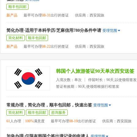
顺丰包回邮
新产品
最早可办理
08-31
出行的签证
供应商：西安国旅
简化办理·适用于本科学历/芝麻信用780分条件申请
受理范围
简化材料
顺丰包回邮
新产品
最早可办理
08-22
出行的签证
供应商：西安国旅
韩国个人旅游签证90天单次西安送签
入境次数：单次
停留时长：90天,以使领馆签
签证有效期：90天,使领馆根据行程签发
常规办理，简化办理，顺丰包回邮，快速出签
受理范围
简化材料
顺丰包回邮
咨询服务
61
人办理
100%
满意度
最早可办理
08-19
出行的签证
供应商：西安国旅
加急办理·仅限有韩国个签出境记录的申请人
受理范围