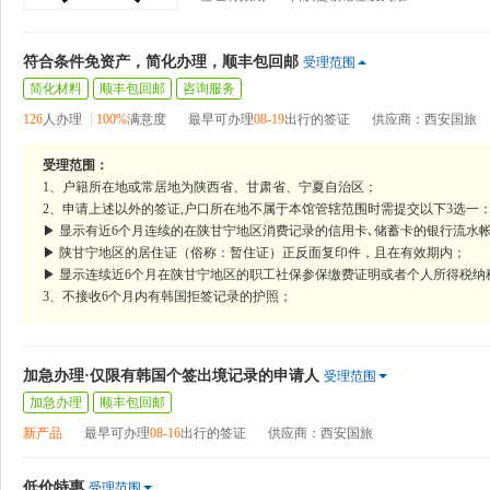
符合条件免资产，简化办理，顺丰包回邮
受理范围
简化材料
顺丰包回邮
咨询服务
126
人办理
100%
满意度
最早可办理
08-19
出行的签证
供应商：西安国旅
受理范围：
1、户籍所在地或常居地为陕西省、甘肃省、宁夏自治区；
2、申请上述以外的签证,户口所在地不属于本馆管辖范围时需提交以下3选一
▶ 显示有近6个月连续的在陕甘宁地区消费记录的信用卡､储蓄卡的银行流水
▶ 陕甘宁地区的居住证（俗称：暂住证）正反面复印件，且在有效期内；
▶ 显示连续近6个月在陕甘宁地区的职工社保参保缴费证明或者个人所得税纳
3、不接收6个月内有韩国拒签记录的护照；
加急办理·仅限有韩国个签出境记录的申请人
受理范围
加急办理
顺丰包回邮
新产品
最早可办理
08-16
出行的签证
供应商：西安国旅
低价特惠
受理范围